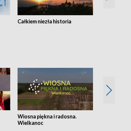
Całkiem niezła historia
Sanatoria
Wiosna piękna i radosna.
Gwiazdy od 
Wielkanoc
gwiazdki