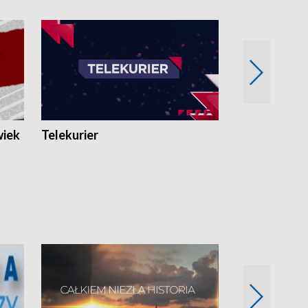
wiek
Telekurier
Kryminalna 