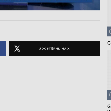
G
UDOSTĘPNIJ NA X
G