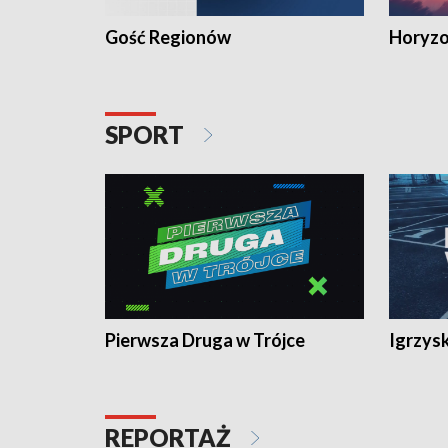
Gość Regionów
Horyzo
SPORT
Pierwsza Druga w Trójce
Igrzys
REPORTAŻ