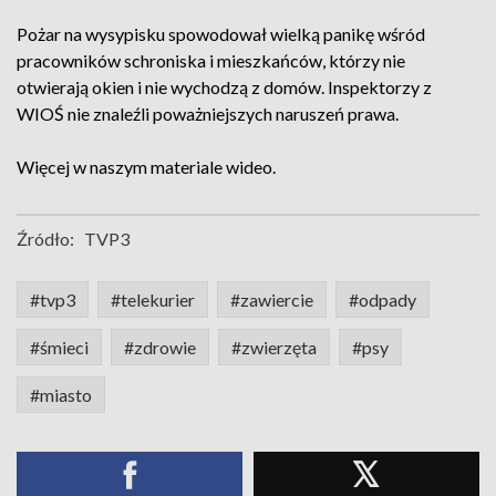
Pożar na wysypisku spowodował wielką panikę wśród
pracowników schroniska i mieszkańców, którzy nie
otwierają okien i nie wychodzą z domów. Inspektorzy z
WIOŚ nie znaleźli poważniejszych naruszeń prawa.
Więcej w naszym materiale wideo.
Źródło:
TVP3
#tvp3
#telekurier
#zawiercie
#odpady
#śmieci
#zdrowie
#zwierzęta
#psy
#miasto