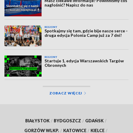
Masz ciekawe informacje? Powinniśmy coś
nagłośnić? Napisz do nas
REGIONY
Spotkajmy się tam, gdzie bije nasze serce -
druga edycja Polonia Camp już za 7 dni!
REGIONY
Startuje 1. edycja Warszawskich Targów
Obronnych
ZOBACZ WIĘCEJ
BIAŁYSTOK
/
BYDGOSZCZ
/
GDAŃSK
/
GORZÓW WLKP.
/
KATOWICE
/
KIELCE
/