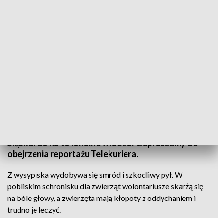
Składowisko odpadów w Zawierciu to poważny problem okolicznych
mieszkańców
Ta sprawa śmierdzi od dawna. Teraz dodatkowo
zaczyna źle wpływać na zdrowie nasze i naszych
zwierząt - skarżą się mieszkańcy Zawiercia na
Śląsku. Co na to lokalne władze? Zapraszamy do
obejrzenia reportażu Telekuriera.
Z wysypiska wydobywa się smród i szkodliwy pył. W
pobliskim schronisku dla zwierząt wolontariusze skarżą się
na bóle głowy, a zwierzęta mają kłopoty z oddychaniem i
trudno je leczyć.