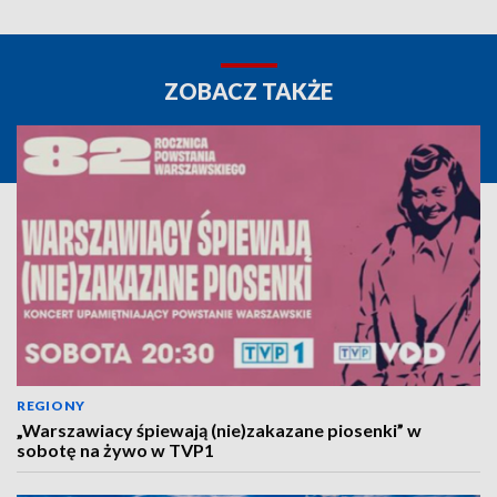
ZOBACZ TAKŻE
REGIONY
„Warszawiacy śpiewają (nie)zakazane piosenki” w
sobotę na żywo w TVP1