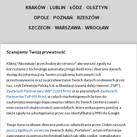
KRAKÓW
/
LUBLIN
/
ŁÓDŹ
/
OLSZTYN
/
OPOLE
/
POZNAŃ
/
RZESZÓW
/
SZCZECIN
/
WARSZAWA
/
WROCŁAW
Szanujemy Twoją prywatność
Dołącz do nas:
Kliknij "Akceptuję i przechodzę do serwisu", aby wyrazić zgody na
korzystanie z technologii automatycznego śledzenia i zbierania danych,
TVP
dostęp do informacji na Twoim urządzeniu końcowym i ich
Abonament TVP
przechowywanie oraz na przetwarzanie Twoich danych osobowych przez
Regulamin TVP
nas, czyli Telewizję Polską S.A. w likwidacji (zwaną dalej również „TVP”),
Emisja w TVP
Polityka prywatności
Zaufanych Partnerów z IAB* (1201 firm)
oraz pozostałych
Zaufanych
Partnerów TVP (93 firm)
, w celach marketingowych (w tym do
Centrum informacji TVP
Moje zgody
zautomatyzowanego dopasowania reklam do Twoich zainteresowań i
mierzenia ich skuteczności) i pozostałych, które wskazujemy poniżej, a
Naziemna Telewizja Cyfrowa
Pomoc
także zgody na udostępnianie przez nas identyfikatora PPID do Google.
Sklep TVP
Biuro reklamy
Twoje dane osobowe zbierane podczas odwiedzania przez Ciebie naszych
Rada Programowa
Kontakt
poszczególnych serwisów
zwanych dalej „Portalem”, w tym informacje
zapisywane za pomocą technologii takich jak: pliki cookie, sygnalizatory