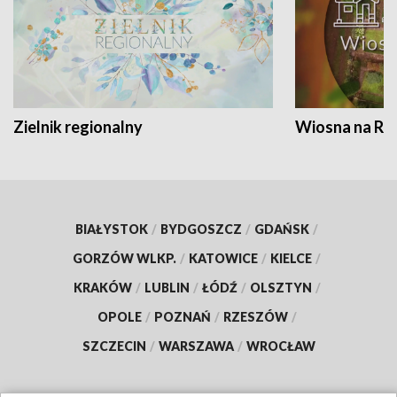
Zielnik regionalny
Wiosna na RO
BIAŁYSTOK
/
BYDGOSZCZ
/
GDAŃSK
/
GORZÓW WLKP.
/
KATOWICE
/
KIELCE
/
KRAKÓW
/
LUBLIN
/
ŁÓDŹ
/
OLSZTYN
/
OPOLE
/
POZNAŃ
/
RZESZÓW
/
SZCZECIN
/
WARSZAWA
/
WROCŁAW