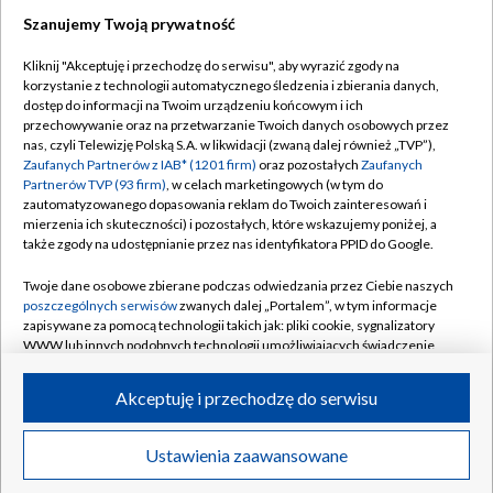
Szanujemy Twoją prywatność
Dołącz do nas:
Kliknij "Akceptuję i przechodzę do serwisu", aby wyrazić zgody na
korzystanie z technologii automatycznego śledzenia i zbierania danych,
TVP
dostęp do informacji na Twoim urządzeniu końcowym i ich
Abonament TVP
przechowywanie oraz na przetwarzanie Twoich danych osobowych przez
Regulamin TVP
nas, czyli Telewizję Polską S.A. w likwidacji (zwaną dalej również „TVP”),
Emisja w TVP
Zaufanych Partnerów z IAB* (1201 firm)
oraz pozostałych
Zaufanych
Polityka prywatności
Partnerów TVP (93 firm)
, w celach marketingowych (w tym do
Centrum informacji TVP
Moje zgody
zautomatyzowanego dopasowania reklam do Twoich zainteresowań i
mierzenia ich skuteczności) i pozostałych, które wskazujemy poniżej, a
Naziemna Telewizja Cyfrowa
Pomoc
także zgody na udostępnianie przez nas identyfikatora PPID do Google.
Sklep TVP
Biuro reklamy
Twoje dane osobowe zbierane podczas odwiedzania przez Ciebie naszych
Rada Programowa
poszczególnych serwisów
zwanych dalej „Portalem”, w tym informacje
Kontakt
zapisywane za pomocą technologii takich jak: pliki cookie, sygnalizatory
System NOS
WWW lub innych podobnych technologii umożliwiających świadczenie
dopasowanych i bezpiecznych usług, personalizację treści oraz reklam,
Informacje o nadawcy
Kanały
udostępnianie funkcji mediów społecznościowych oraz analizowanie
Akceptuję i przechodzę do serwisu
ruchu w Internecie.
Program dla prasy
©2026 Telewizja Polska S.A. w likwidacji
Biuro Reklamy
Twoje dane osobowe zbierane podczas odwiedzania przez Ciebie
Ustawienia zaawansowane
poszczególnych serwisów
na Portalu, takie jak adresy IP, identyfikatory
Ogłoszenie przetargowe
Twoich urządzeń końcowych i identyfikatory plików cookie, informacje o