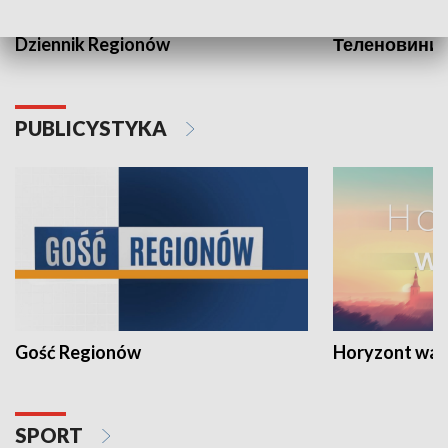
Dziennik Regionów
Теленовини /
PUBLICYSTYKA
Gość Regionów
Horyzont war
SPORT