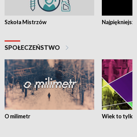
Szkoła Mistrzów
Najpiękniejsze
SPOŁECZEŃSTWO
O milimetr
Wiek to tylko 