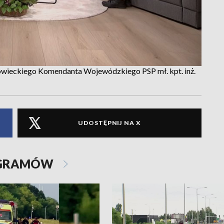
wieckiego Komendanta Wojewódzkiego PSP mł. kpt. inż.
UDOSTĘPNIJ NA X
OGRAMÓW