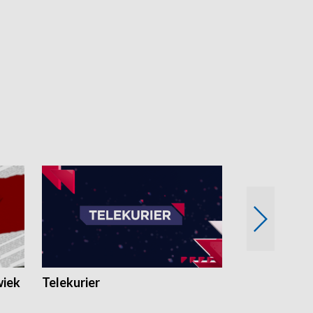
wiek
Telekurier
Kryminalna 