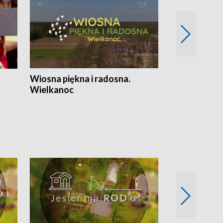
Wiosna piękna i radosna.
Gwiazdy od 
Wielkanoc
gwiazdki