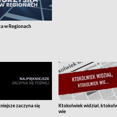
ka w Regionach
niejsze zaczyna się
Ktokolwiek widział, ktokol
wie