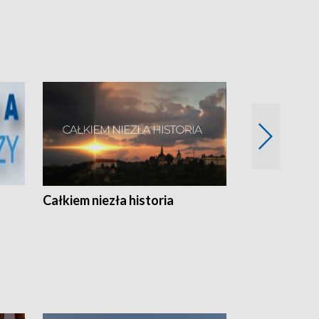
Całkiem niezła historia
Sanatoria