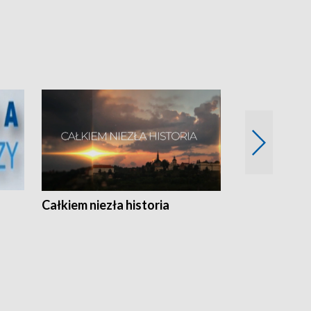
Całkiem niezła historia
Sanatoria