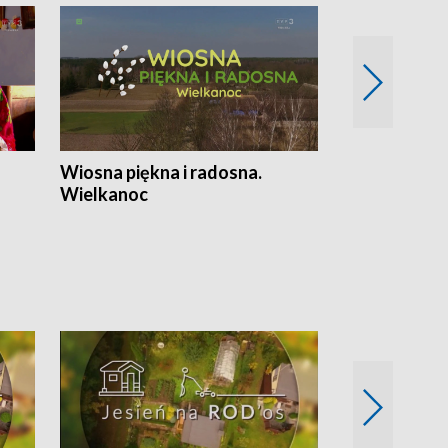
Wiosna piękna i radosna.
Gwiazdy od 
Wielkanoc
gwiazdki