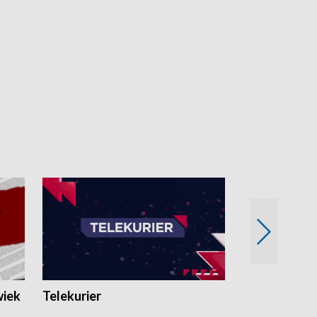
wiek
Telekurier
Kryminalna 