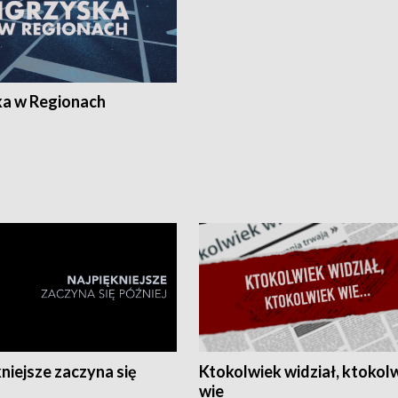
ka w Regionach
niejsze zaczyna się
Ktokolwiek widział, ktokol
wie