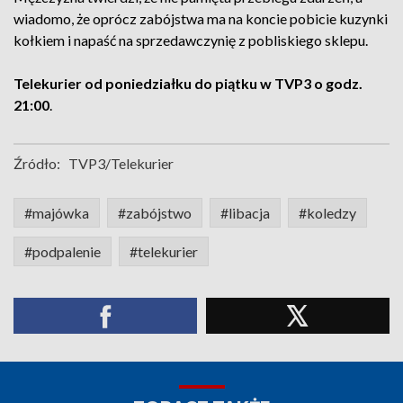
wiadomo, że oprócz zabójstwa ma na koncie pobicie kuzynki
kołkiem i napaść na sprzedawczynię z pobliskiego sklepu.
Telekurier od poniedziałku do piątku w TVP3 o godz.
21:00
.
Źródło:
TVP3/Telekurier
#majówka
#zabójstwo
#libacja
#koledzy
#podpalenie
#telekurier