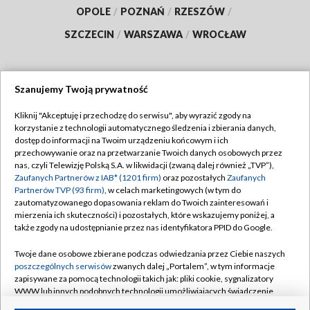
OPOLE
/
POZNAŃ
/
RZESZÓW
/
SZCZECIN
/
WARSZAWA
/
WROCŁAW
Szanujemy Twoją prywatność
Dołącz do nas:
Kliknij "Akceptuję i przechodzę do serwisu", aby wyrazić zgody na
korzystanie z technologii automatycznego śledzenia i zbierania danych,
TVP
dostęp do informacji na Twoim urządzeniu końcowym i ich
Abonament TVP
przechowywanie oraz na przetwarzanie Twoich danych osobowych przez
Regulamin TVP
nas, czyli Telewizję Polską S.A. w likwidacji (zwaną dalej również „TVP”),
Emisja w TVP
Polityka prywatności
Zaufanych Partnerów z IAB* (1201 firm)
oraz pozostałych
Zaufanych
Partnerów TVP (93 firm)
, w celach marketingowych (w tym do
Centrum informacji TVP
Moje zgody
zautomatyzowanego dopasowania reklam do Twoich zainteresowań i
mierzenia ich skuteczności) i pozostałych, które wskazujemy poniżej, a
Naziemna Telewizja Cyfrowa
Pomoc
także zgody na udostępnianie przez nas identyfikatora PPID do Google.
Sklep TVP
Biuro reklamy
Twoje dane osobowe zbierane podczas odwiedzania przez Ciebie naszych
Rada Programowa
Kontakt
poszczególnych serwisów
zwanych dalej „Portalem”, w tym informacje
zapisywane za pomocą technologii takich jak: pliki cookie, sygnalizatory
System NOS
WWW lub innych podobnych technologii umożliwiających świadczenie
dopasowanych i bezpiecznych usług, personalizację treści oraz reklam,
Informacje o nadawcy