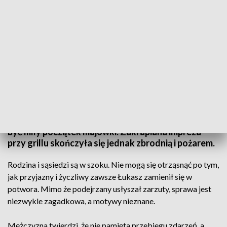
Telekurier
Dla dwóch serdecznych kolegów z pracy miał to
być miły początek majówki. Zakrapiana impreza
przy grillu skończyła się jednak zbrodnią i pożarem.
Rodzina i sąsiedzi są w szoku. Nie mogą się otrząsnąć po tym,
jak przyjazny i życzliwy zawsze Łukasz zamienił się w
potwora. Mimo że podejrzany usłyszał zarzuty, sprawa jest
niezwykle zagadkowa, a motywy nieznane.
Mężczyzna twierdzi, że nie pamięta przebiegu zdarzeń, a