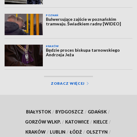
POZNAŃ
Bulwersujące zajście w poznańskim
tramwaju. Świadkiem radny [WIDEO]
KRAKÓW
Będzie proces biskupa tarnowskiego
Andrzeja Jeża
ZOBACZ WIĘCEJ
BIAŁYSTOK
/
BYDGOSZCZ
/
GDAŃSK
/
GORZÓW WLKP.
/
KATOWICE
/
KIELCE
/
KRAKÓW
/
LUBLIN
/
ŁÓDŹ
/
OLSZTYN
/