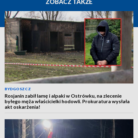
ZOBACZ TAKŻE
BYDGOSZCZ
Rosjanin zabił lamę i alpaki w Ostrówku, na zlecenie
byłego męża właścicielki hodowli. Prokuratura wysłała
akt oskarżenia!