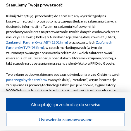
Szanujemy Twoją prywatność
Dołącz do nas:
Kliknij "Akceptuję i przechodzę do serwisu", aby wyrazić zgody na
korzystanie z technologii automatycznego śledzenia i zbierania danych,
TVP
dostęp do informacji na Twoim urządzeniu końcowym i ich
Abonament TVP
przechowywanie oraz na przetwarzanie Twoich danych osobowych przez
Regulamin TVP
nas, czyli Telewizję Polską S.A. w likwidacji (zwaną dalej również „TVP”),
Emisja w TVP
Zaufanych Partnerów z IAB* (1201 firm)
oraz pozostałych
Zaufanych
Polityka prywatności
Partnerów TVP (93 firm)
, w celach marketingowych (w tym do
Centrum informacji TVP
Moje zgody
zautomatyzowanego dopasowania reklam do Twoich zainteresowań i
mierzenia ich skuteczności) i pozostałych, które wskazujemy poniżej, a
Naziemna Telewizja Cyfrowa
Pomoc
także zgody na udostępnianie przez nas identyfikatora PPID do Google.
Sklep TVP
Biuro reklamy
Twoje dane osobowe zbierane podczas odwiedzania przez Ciebie naszych
Rada Programowa
poszczególnych serwisów
zwanych dalej „Portalem”, w tym informacje
Kontakt
zapisywane za pomocą technologii takich jak: pliki cookie, sygnalizatory
System NOS
WWW lub innych podobnych technologii umożliwiających świadczenie
dopasowanych i bezpiecznych usług, personalizację treści oraz reklam,
Informacje o nadawcy
Kanały
udostępnianie funkcji mediów społecznościowych oraz analizowanie
Akceptuję i przechodzę do serwisu
ruchu w Internecie.
Program dla prasy
©2026 Telewizja Polska S.A. w likwidacji
Biuro Reklamy
Twoje dane osobowe zbierane podczas odwiedzania przez Ciebie
Ustawienia zaawansowane
poszczególnych serwisów
na Portalu, takie jak adresy IP, identyfikatory
Ogłoszenie przetargowe
Twoich urządzeń końcowych i identyfikatory plików cookie, informacje o