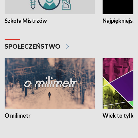
Szkoła Mistrzów
Najpiękniejsze
SPOŁECZEŃSTWO
O milimetr
Wiek to tylko 