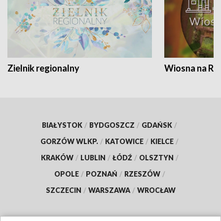
Zielnik regionalny
Wiosna na RO
BIAŁYSTOK
/
BYDGOSZCZ
/
GDAŃSK
/
GORZÓW WLKP.
/
KATOWICE
/
KIELCE
/
KRAKÓW
/
LUBLIN
/
ŁÓDŹ
/
OLSZTYN
/
OPOLE
/
POZNAŃ
/
RZESZÓW
/
SZCZECIN
/
WARSZAWA
/
WROCŁAW