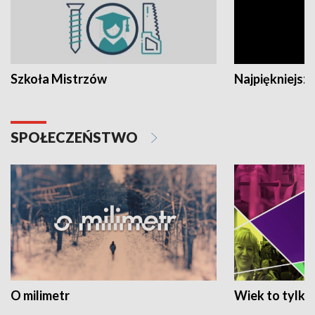
Szkoła Mistrzów
Najpiękniejsze
SPOŁECZEŃSTWO
O milimetr
Wiek to tylko 