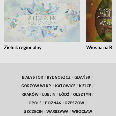
Zielnik regionalny
Wiosna na RO
BIAŁYSTOK
/
BYDGOSZCZ
/
GDAŃSK
/
GORZÓW WLKP.
/
KATOWICE
/
KIELCE
/
KRAKÓW
/
LUBLIN
/
ŁÓDŹ
/
OLSZTYN
/
OPOLE
/
POZNAŃ
/
RZESZÓW
/
SZCZECIN
/
WARSZAWA
/
WROCŁAW