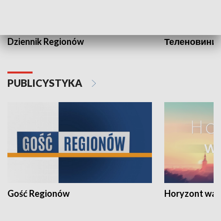
Dziennik Regionów
Теленовини /
PUBLICYSTYKA
Gość Regionów
Horyzont war