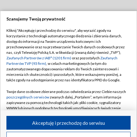
Szanujemy Twoją prywatność
Dołącz do nas:
Kliknij "Akceptuję i przechodzę do serwisu", aby wyrazić zgody na
korzystanie z technologii automatycznego śledzenia i zbierania danych,
TVP
dostęp do informacji na Twoim urządzeniu końcowym i ich
Abonament TVP
przechowywanie oraz na przetwarzanie Twoich danych osobowych przez
Regulamin TVP
nas, czyli Telewizję Polską S.A. w likwidacji (zwaną dalej również „TVP”),
Emisja w TVP
Zaufanych Partnerów z IAB* (1201 firm)
oraz pozostałych
Zaufanych
Polityka prywatności
Partnerów TVP (93 firm)
, w celach marketingowych (w tym do
Centrum informacji TVP
Moje zgody
zautomatyzowanego dopasowania reklam do Twoich zainteresowań i
mierzenia ich skuteczności) i pozostałych, które wskazujemy poniżej, a
Naziemna Telewizja Cyfrowa
Pomoc
także zgody na udostępnianie przez nas identyfikatora PPID do Google.
Sklep TVP
Biuro reklamy
Twoje dane osobowe zbierane podczas odwiedzania przez Ciebie naszych
Rada Programowa
poszczególnych serwisów
zwanych dalej „Portalem”, w tym informacje
Kontakt
zapisywane za pomocą technologii takich jak: pliki cookie, sygnalizatory
System NOS
WWW lub innych podobnych technologii umożliwiających świadczenie
dopasowanych i bezpiecznych usług, personalizację treści oraz reklam,
Informacje o nadawcy
Kanały
udostępnianie funkcji mediów społecznościowych oraz analizowanie
Akceptuję i przechodzę do serwisu
ruchu w Internecie.
Program dla prasy
©2026 Telewizja Polska S.A. w likwidacji
Biuro Reklamy
Twoje dane osobowe zbierane podczas odwiedzania przez Ciebie