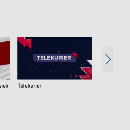
wiek
Telekurier
Kryminalna 