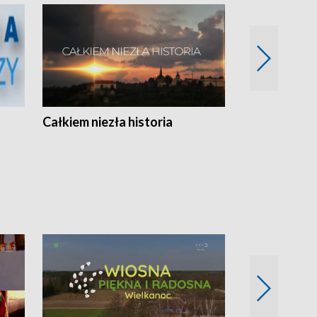
Całkiem niezła historia
Sanatoria