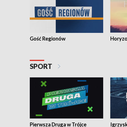
Gość Regionów
Horyzo
SPORT
Pierwsza Druga w Trójce
Igrzys