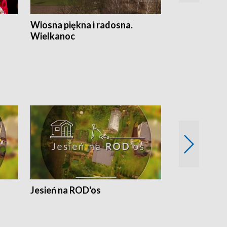
Wiosna piękna i radosna.
Gwiazdy od 
Wielkanoc
gwiazdki
Jesień na ROD'os
Dlaczego kr