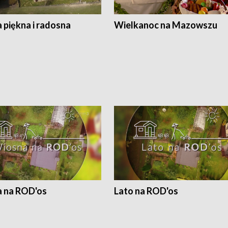
 piękna i radosna
Wielkanoc na Mazowszu
 na ROD'os
Lato na ROD'os