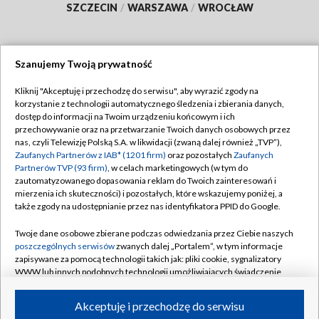
SZCZECIN
/
WARSZAWA
/
WROCŁAW
Szanujemy Twoją prywatność
Dołącz do nas:
Kliknij "Akceptuję i przechodzę do serwisu", aby wyrazić zgody na
korzystanie z technologii automatycznego śledzenia i zbierania danych,
TVP
dostęp do informacji na Twoim urządzeniu końcowym i ich
Abonament TVP
przechowywanie oraz na przetwarzanie Twoich danych osobowych przez
Regulamin TVP
nas, czyli Telewizję Polską S.A. w likwidacji (zwaną dalej również „TVP”),
Emisja w TVP
Polityka prywatności
Zaufanych Partnerów z IAB* (1201 firm)
oraz pozostałych
Zaufanych
Partnerów TVP (93 firm)
, w celach marketingowych (w tym do
Centrum informacji TVP
Moje zgody
zautomatyzowanego dopasowania reklam do Twoich zainteresowań i
mierzenia ich skuteczności) i pozostałych, które wskazujemy poniżej, a
Naziemna Telewizja Cyfrowa
Pomoc
także zgody na udostępnianie przez nas identyfikatora PPID do Google.
Sklep TVP
Biuro reklamy
Twoje dane osobowe zbierane podczas odwiedzania przez Ciebie naszych
Rada Programowa
Kontakt
poszczególnych serwisów
zwanych dalej „Portalem”, w tym informacje
zapisywane za pomocą technologii takich jak: pliki cookie, sygnalizatory
System NOS
WWW lub innych podobnych technologii umożliwiających świadczenie
dopasowanych i bezpiecznych usług, personalizację treści oraz reklam,
Informacje o nadawcy
Kanały
udostępnianie funkcji mediów społecznościowych oraz analizowanie
Akceptuję i przechodzę do serwisu
ruchu w Internecie.
Program dla prasy