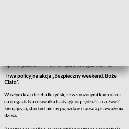
Express Regionów od poniedziałku do piątku w TVP3 o godz. 6:00 i 7:45
Trwa policyjna akcja „Bezpieczny weekend. Boże
Ciało”.
W całym kraju trzeba liczyć się ze wzmożonymi kontrolami
na drogach. Na celowniku tradycyjnie: prędkość, trzeźwość
kierujących, stan techniczny pojazdów i sposób przewożenia
dzieci.
Podczas akcji policja wykorzystuje nieoznakowane patrole