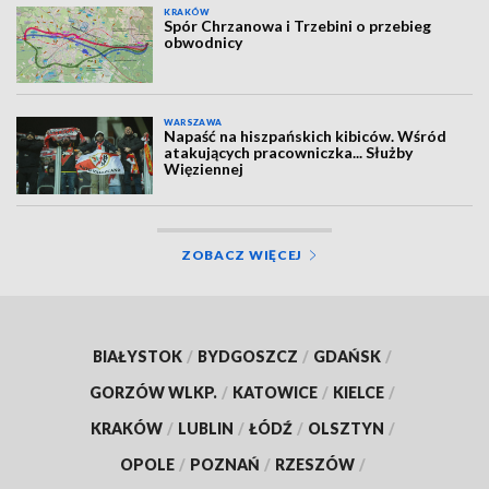
KRAKÓW
Spór Chrzanowa i Trzebini o przebieg
obwodnicy
WARSZAWA
Napaść na hiszpańskich kibiców. Wśród
atakujących pracowniczka... Służby
Więziennej
ZOBACZ WIĘCEJ
BIAŁYSTOK
/
BYDGOSZCZ
/
GDAŃSK
/
GORZÓW WLKP.
/
KATOWICE
/
KIELCE
/
KRAKÓW
/
LUBLIN
/
ŁÓDŹ
/
OLSZTYN
/
OPOLE
/
POZNAŃ
/
RZESZÓW
/