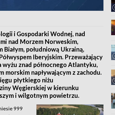
logii i Gospodarki Wodnej, nad
kami nad Morzem Norweskim,
 Białym, południową Ukrainą,
Półwyspem Iberyjskim. Przeważający
ina wyżu znad północnego Atlantyku,
m morskim napływającym z zachodu.
ięgu płytkiego niżu
ziny Węgierskiej w kierunku
szym i wilgotnym powietrzu.
niesie 999