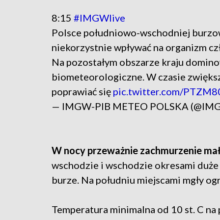
8:15
#IMGWlive
Polsce południowo-wschodniej burzow
niekorzystnie wpływać na organizm c
Na pozostałym obszarze kraju domino
biometeorologiczne. W czasie zwięks
poprawiać się
pic.twitter.com/PTZM
— IMGW-PIB METEO POLSKA (@IM
W nocy przeważnie zachmurzenie mał
wschodzie i wschodzie okresami duże 
burze. Na południu miejscami mgły og
Temperatura minimalna od 10 st. C na