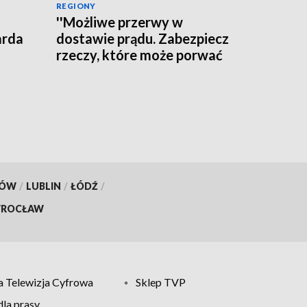
REGIONY
''Możliwe przerwy w
arda
dostawie prądu. Zabezpiecz
rzeczy, które może porwać
wiatr'' - ostrzega RCB
KÓW
/
LUBLIN
/
ŁÓDŹ
/
ROCŁAW
 Telewizja Cyfrowa
Sklep TVP
la prasy