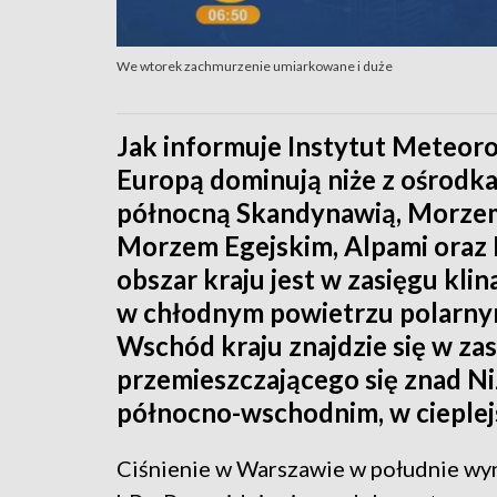
We wtorek zachmurzenie umiarkowane i duże
Jak informuje Instytut Meteoro
Europą dominują niże z ośrod
północną Skandynawią, Morzem
Morzem Egejskim, Alpami oraz 
obszar kraju jest w zasięgu kl
w chłodnym powietrzu polarny
Wschód kraju znajdzie się w zas
przemieszczającego się znad Ni
północno-wschodnim, w cieplej
Ciśnienie w Warszawie w południe wy