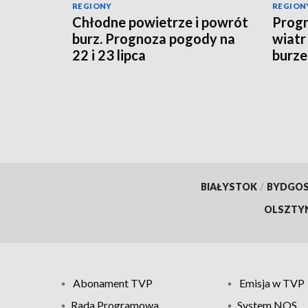
REGIONY
REGION
Chłodne powietrze i powrót
Progn
burz. Prognoza pogody na
wiatr
22 i 23 lipca
burze
sytua
BIAŁYSTOK
/
BYDGO
OLSZTY
Abonament TVP
Emisja w TVP
Rada Programowa
System NOS