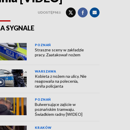
UDOSTĘPNIJ:
A SYGNALE
POZNAŃ
Straszne sceny w zakładzie
pracy. Zaatakował nożem
WARSZAWA
Kobieta z nożem na ulicy. Nie
reagowała na polecenia,
raniła policjanta
POZNAŃ
Bulwersujące zajście w
poznańskim tramwaju.
Świadkiem radny [WIDEO]
KRAKÓW