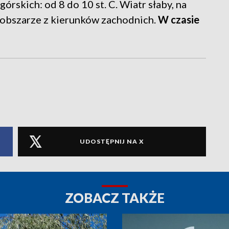
rskich: od 8 do 10 st. C. Wiatr słaby, na
 obszarze z kierunków zachodnich.
W czasie
UDOSTĘPNIJ NA X
ZOBACZ TAKŻE