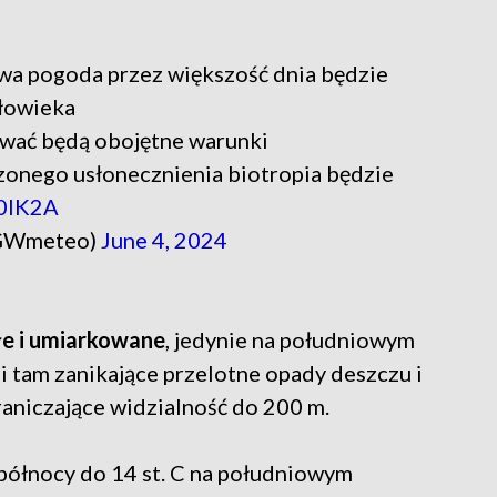
a pogoda przez większość dnia będzie
złowieka
wać będą obojętne warunki
zonego usłonecznienia biotropia będzie
80IK2A
GWmeteo)
June 4, 2024
e i umiarkowane
, jedynie na południowym
i tam zanikające przelotne opady deszczu i
raniczające widzialność do 200 m.
 północy do 14 st. C na południowym