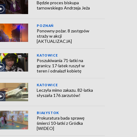
Będzie proces biskupa
tarnowskiego Andrzeja Jeża
POZNAŃ
Ponowny pożar. 8 zastępów
straży w akcji
[AKTUALIZACJA]
KATOWICE
Poszukiwania 71-latki na
granicy. 17-latek ruszył w
teren i odnalazł kobietę
KATOWICE
Leczyła mimo zakazu. 82-latka
słyszała 176 zarzutów!
BIAŁYSTOK
Prokuratura bada sprawę
śmierci 10-latki z Gródka
[WIDEO]