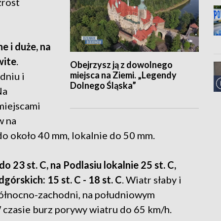
zrost
 i duże, na
wite
.
Obejrzysz ją z dowolnego
miejsca na Ziemi. „Legendy
dniu i
Dolnego Śląska”
Na
miejscami
w na
o około 40 mm, lokalnie do 50 mm.
23 st. C, na Podlasiu lokalnie 25 st. C,
órskich: 15 st. C - 18 st. C
. Wiatr słaby i
północno-zachodni, na południowym
czasie burz porywy wiatru do 65 km/h.