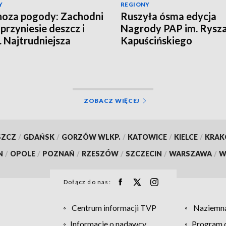
Y
REGIONY
oza pogody: Zachodni
Ruszyła ósma edycja
 przyniesie deszcz i
Nagrody PAP im. Rysz
. Najtrudniejsza
Kapuścińskiego
cja na północy
ZOBACZ WIĘCEJ
SZCZ
/
GDAŃSK
/
GORZÓW WLKP.
/
KATOWICE
/
KIELCE
/
KRA
N
/
OPOLE
/
POZNAŃ
/
RZESZÓW
/
SZCZECIN
/
WARSZAWA
/
W
Dołącz do nas:
Centrum informacji TVP
Naziemna
Informacje o nadawcy
Program d