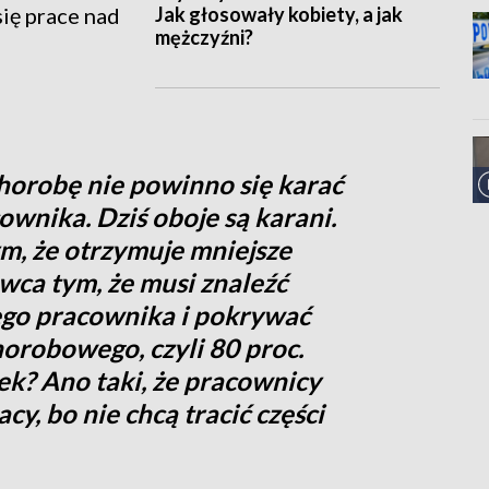
Jak głosowały kobiety, a jak
się prace nad
mężczyźni?
 chorobę nie powinno się karać
ownika. Dziś oboje są karani.
m, że otrzymuje mniejsze
ca tym, że musi znaleźć
ego pracownika i pokrywać
orobowego, czyli 80 proc.
utek? Ano taki, że pracownicy
y, bo nie chcą tracić części