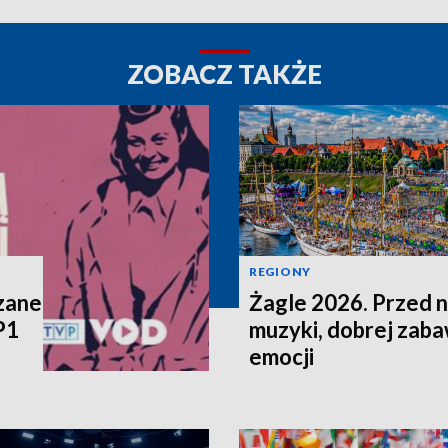
ZOBACZ TAKŻE
REGIONY
zane
Żagle 2026. Przed n
P1
muzyki, dobrej zaba
emocji