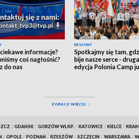
Y
REGIONY
ciekawe informacje?
Spotkajmy się tam, gdz
niśmy coś nagłośnić?
bije nasze serce - drug
z do nas
edycja Polonia Camp ju
dni!
ZOBACZ WIĘCEJ
SZCZ
/
GDAŃSK
/
GORZÓW WLKP.
/
KATOWICE
/
KIELCE
/
KRA
N
/
OPOLE
/
POZNAŃ
/
RZESZÓW
/
SZCZECIN
/
WARSZAWA
/
W