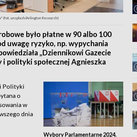
" (fot. unsplash/Arlington Research)
obowe było płatne w 90 albo 100
od uwagę ryzyko, np. wypychania
powiedziała „Dziennikowi Gazecie
y i polityki społecznej Agnieszka
 Polityki
pytana o
nsowania w
rwszego dnia
Wybory Parlamentarne 2024.