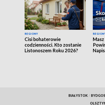
REGIONY
REGION
Cisi bohaterowie
Masz 
codzienności. Kto zostanie
Powin
Listonoszem Roku 2026?
Napis
BIAŁYSTOK
/
BYDGO
OLSZTY