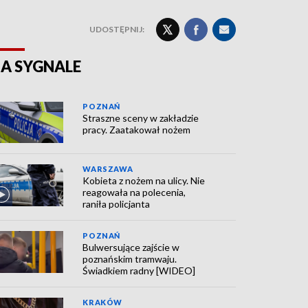
UDOSTĘPNIJ:
A SYGNALE
POZNAŃ
Straszne sceny w zakładzie
pracy. Zaatakował nożem
WARSZAWA
Kobieta z nożem na ulicy. Nie
reagowała na polecenia,
raniła policjanta
POZNAŃ
Bulwersujące zajście w
poznańskim tramwaju.
Świadkiem radny [WIDEO]
KRAKÓW