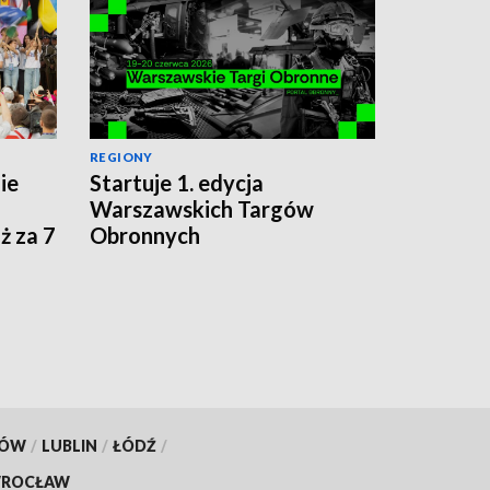
REGIONY
ie
Startuje 1. edycja
a
Warszawskich Targów
ż za 7
Obronnych
KÓW
/
LUBLIN
/
ŁÓDŹ
/
ROCŁAW