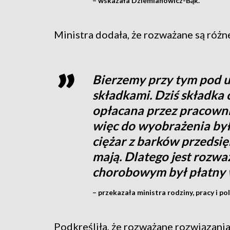
– wskazała Dziemianowicz-Bąk.
Ministra dodała, że rozważane są różn
Bierzemy przy tym pod u
składkami. Dziś składka 
opłacana przez pracown
więc do wyobrażenia był
ciężar z barków przedsięb
mają. Dlatego jest rozwa
chorobowym był płatny w
– przekazała ministra rodziny, pracy i pol
Podkreśliła, że rozważane rozwiązani