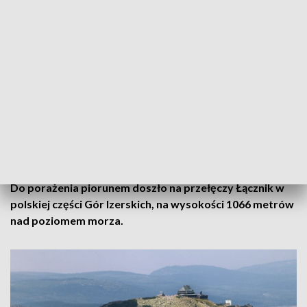
Osoby porażone piorunem wymagają opieki szpitalnej.
Nikt nie jest w ciężkim stanie, ale potrzebne są dalsze
badania - wyjaśnił w Polskim Radiu 24 Piotr Bednarek,
rzecznik pogotowia ratunkowego w Jeleniej Górze.
Dodał, że wszyscy poszkodowani będą potrzebowali
pogłębionej diagnostyki. Piotr Bednarek wskazał, że
porażenie piorunem może powodować poważne problemy ze
zdrowiem. Dlatego konieczna jest dalsza opieka
przyszpitalna.
Do porażenia piorunem doszło na przełęczy Łącznik w
polskiej części Gór Izerskich, na wysokości 1066 metrów
nad poziomem morza.