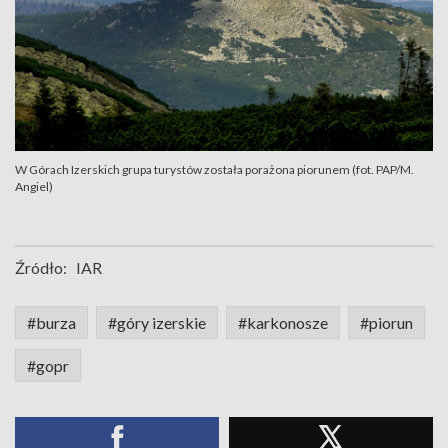
W Górach Izerskich grupa turystów została porażona piorunem (fot. PAP/M.
Angiel)
Źródło:
IAR
#burza
#góry izerskie
#karkonosze
#piorun
#gopr