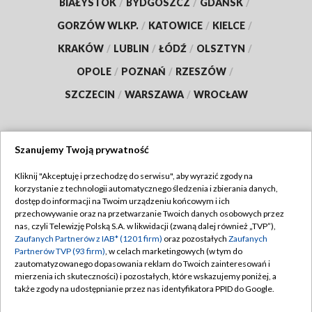
BIAŁYSTOK
/
BYDGOSZCZ
/
GDAŃSK
/
GORZÓW WLKP.
/
KATOWICE
/
KIELCE
/
KRAKÓW
/
LUBLIN
/
ŁÓDŹ
/
OLSZTYN
/
OPOLE
/
POZNAŃ
/
RZESZÓW
/
SZCZECIN
/
WARSZAWA
/
WROCŁAW
Szanujemy Twoją prywatność
Dołącz do nas:
Kliknij "Akceptuję i przechodzę do serwisu", aby wyrazić zgody na
korzystanie z technologii automatycznego śledzenia i zbierania danych,
TVP
dostęp do informacji na Twoim urządzeniu końcowym i ich
Abonament TVP
przechowywanie oraz na przetwarzanie Twoich danych osobowych przez
Regulamin TVP
nas, czyli Telewizję Polską S.A. w likwidacji (zwaną dalej również „TVP”),
Emisja w TVP
Polityka prywatności
Zaufanych Partnerów z IAB* (1201 firm)
oraz pozostałych
Zaufanych
Partnerów TVP (93 firm)
, w celach marketingowych (w tym do
Centrum informacji TVP
Moje zgody
zautomatyzowanego dopasowania reklam do Twoich zainteresowań i
mierzenia ich skuteczności) i pozostałych, które wskazujemy poniżej, a
Naziemna Telewizja Cyfrowa
Pomoc
także zgody na udostępnianie przez nas identyfikatora PPID do Google.
Sklep TVP
Biuro reklamy