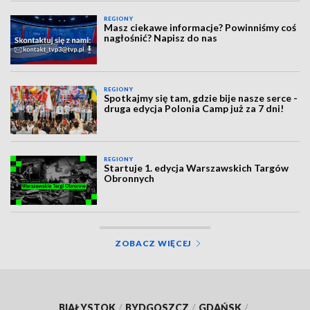
REGIONY
Masz ciekawe informacje? Powinniśmy coś
nagłośnić? Napisz do nas
REGIONY
Spotkajmy się tam, gdzie bije nasze serce -
druga edycja Polonia Camp już za 7 dni!
REGIONY
Startuje 1. edycja Warszawskich Targów
Obronnych
ZOBACZ WIĘCEJ
BIAŁYSTOK
/
BYDGOSZCZ
/
GDAŃSK
/