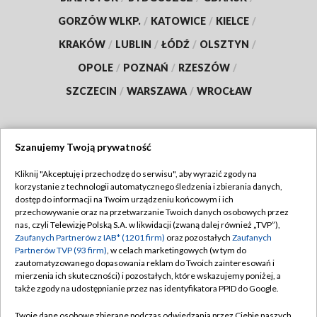
GORZÓW WLKP.
/
KATOWICE
/
KIELCE
/
KRAKÓW
/
LUBLIN
/
ŁÓDŹ
/
OLSZTYN
/
OPOLE
/
POZNAŃ
/
RZESZÓW
/
SZCZECIN
/
WARSZAWA
/
WROCŁAW
Szanujemy Twoją prywatność
Dołącz do nas:
Kliknij "Akceptuję i przechodzę do serwisu", aby wyrazić zgody na
korzystanie z technologii automatycznego śledzenia i zbierania danych,
TVP
dostęp do informacji na Twoim urządzeniu końcowym i ich
Abonament TVP
przechowywanie oraz na przetwarzanie Twoich danych osobowych przez
Regulamin TVP
nas, czyli Telewizję Polską S.A. w likwidacji (zwaną dalej również „TVP”),
Emisja w TVP
Polityka prywatności
Zaufanych Partnerów z IAB* (1201 firm)
oraz pozostałych
Zaufanych
Partnerów TVP (93 firm)
, w celach marketingowych (w tym do
Centrum informacji TVP
Moje zgody
zautomatyzowanego dopasowania reklam do Twoich zainteresowań i
mierzenia ich skuteczności) i pozostałych, które wskazujemy poniżej, a
Naziemna Telewizja Cyfrowa
Pomoc
także zgody na udostępnianie przez nas identyfikatora PPID do Google.
Sklep TVP
Biuro reklamy
Twoje dane osobowe zbierane podczas odwiedzania przez Ciebie naszych