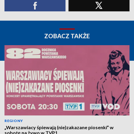
ZOBACZ TAKŻE
REGIONY
„Warszawiacy śpiewają (nie)zakazane piosenki” w
sobotę na żywo w TVP1