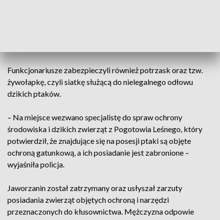
68-letniego mężczyzny znaleźli kilka ptaków gatunku
szczygła, czyżyka, makolągwy, krzyżówki czyżyka z
kanarkiem oraz krzyżówki szczygła z kanarkiem, które
podlegają ścisłej ochronie gatunkowej.
Funkcjonariusze zabezpieczyli również potrzask oraz tzw.
żywołapkę, czyli siatkę służącą do nielegalnego odłowu
dzikich ptaków.
– Na miejsce wezwano specjalistę do spraw ochrony
środowiska i dzikich zwierząt z Pogotowia Leśnego, który
potwierdził, że znajdujące się na posesji ptaki są objęte
ochroną gatunkową, a ich posiadanie jest zabronione –
wyjaśniła policja.
Jaworzanin został zatrzymany oraz usłyszał zarzuty
posiadania zwierząt objętych ochroną i narzędzi
przeznaczonych do kłusownictwa. Mężczyzna odpowie