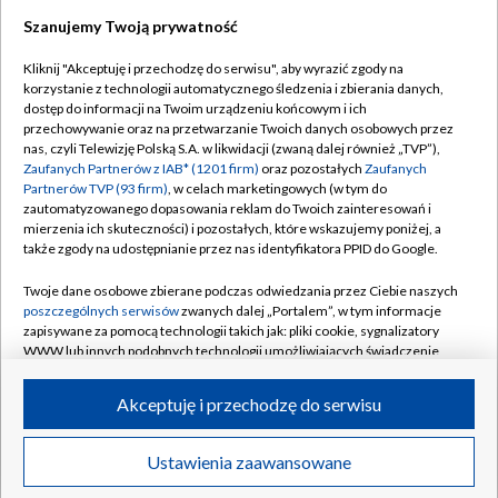
Szanujemy Twoją prywatność
Dołącz do nas:
Kliknij "Akceptuję i przechodzę do serwisu", aby wyrazić zgody na
korzystanie z technologii automatycznego śledzenia i zbierania danych,
TVP
dostęp do informacji na Twoim urządzeniu końcowym i ich
Abonament TVP
przechowywanie oraz na przetwarzanie Twoich danych osobowych przez
Regulamin TVP
nas, czyli Telewizję Polską S.A. w likwidacji (zwaną dalej również „TVP”),
Emisja w TVP
Polityka prywatności
Zaufanych Partnerów z IAB* (1201 firm)
oraz pozostałych
Zaufanych
Partnerów TVP (93 firm)
, w celach marketingowych (w tym do
Centrum informacji TVP
Moje zgody
zautomatyzowanego dopasowania reklam do Twoich zainteresowań i
mierzenia ich skuteczności) i pozostałych, które wskazujemy poniżej, a
Naziemna Telewizja Cyfrowa
Pomoc
także zgody na udostępnianie przez nas identyfikatora PPID do Google.
Sklep TVP
Biuro reklamy
Twoje dane osobowe zbierane podczas odwiedzania przez Ciebie naszych
Rada Programowa
Kontakt
poszczególnych serwisów
zwanych dalej „Portalem”, w tym informacje
zapisywane za pomocą technologii takich jak: pliki cookie, sygnalizatory
System NOS
WWW lub innych podobnych technologii umożliwiających świadczenie
dopasowanych i bezpiecznych usług, personalizację treści oraz reklam,
Informacje o nadawcy
Kanały
udostępnianie funkcji mediów społecznościowych oraz analizowanie
Akceptuję i przechodzę do serwisu
ruchu w Internecie.
Program dla prasy
©2026 Telewizja Polska S.A. w likwidacji
Biuro Reklamy
Twoje dane osobowe zbierane podczas odwiedzania przez Ciebie
Ustawienia zaawansowane
poszczególnych serwisów
na Portalu, takie jak adresy IP, identyfikatory
Ogłoszenie przetargowe
Twoich urządzeń końcowych i identyfikatory plików cookie, informacje o