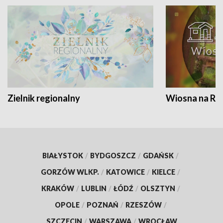
Zielnik regionalny
Wiosna na RO
BIAŁYSTOK
/
BYDGOSZCZ
/
GDAŃSK
/
GORZÓW WLKP.
/
KATOWICE
/
KIELCE
/
KRAKÓW
/
LUBLIN
/
ŁÓDŹ
/
OLSZTYN
/
OPOLE
/
POZNAŃ
/
RZESZÓW
/
SZCZECIN
/
WARSZAWA
/
WROCŁAW