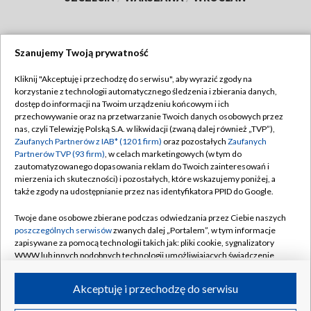
Szanujemy Twoją prywatność
Dołącz do nas:
Kliknij "Akceptuję i przechodzę do serwisu", aby wyrazić zgody na
korzystanie z technologii automatycznego śledzenia i zbierania danych,
TVP
dostęp do informacji na Twoim urządzeniu końcowym i ich
Abonament TVP
przechowywanie oraz na przetwarzanie Twoich danych osobowych przez
Regulamin TVP
nas, czyli Telewizję Polską S.A. w likwidacji (zwaną dalej również „TVP”),
Emisja w TVP
Zaufanych Partnerów z IAB* (1201 firm)
oraz pozostałych
Zaufanych
Polityka prywatności
Partnerów TVP (93 firm)
, w celach marketingowych (w tym do
Centrum informacji TVP
Moje zgody
zautomatyzowanego dopasowania reklam do Twoich zainteresowań i
mierzenia ich skuteczności) i pozostałych, które wskazujemy poniżej, a
Naziemna Telewizja Cyfrowa
Pomoc
także zgody na udostępnianie przez nas identyfikatora PPID do Google.
Sklep TVP
Biuro reklamy
Twoje dane osobowe zbierane podczas odwiedzania przez Ciebie naszych
Rada Programowa
poszczególnych serwisów
zwanych dalej „Portalem”, w tym informacje
Kontakt
zapisywane za pomocą technologii takich jak: pliki cookie, sygnalizatory
System NOS
WWW lub innych podobnych technologii umożliwiających świadczenie
dopasowanych i bezpiecznych usług, personalizację treści oraz reklam,
Informacje o nadawcy
Kanały
udostępnianie funkcji mediów społecznościowych oraz analizowanie
Akceptuję i przechodzę do serwisu
ruchu w Internecie.
Program dla prasy
©2026 Telewizja Polska S.A. w likwidacji