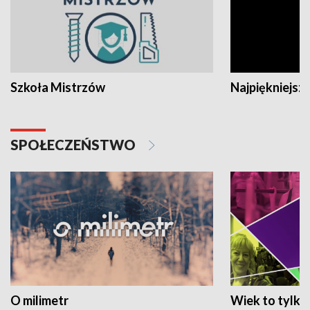
Szkoła Mistrzów
Najpiękniejsze
SPOŁECZEŃSTWO
O milimetr
Wiek to tylko 