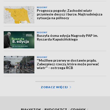
REGIONY
Prognoza pogody: Zachodni wiatr
przyniesie deszcz i burze. Najtrudniejsza
sytuacja na północy
REGIONY
Ruszyła ósma edycja Nagrody PAP im.
Ryszarda Kapuścińskiego
REGIONY
''Możliwe przerwy w dostawie prądu.
Zabezpiecz rzeczy, które może porwać
wiatr'' - ostrzega RCB
ZOBACZ WIĘCEJ
BIAŁYSTOK
/
BYDGOSZCZ
/
GDAŃSK
/