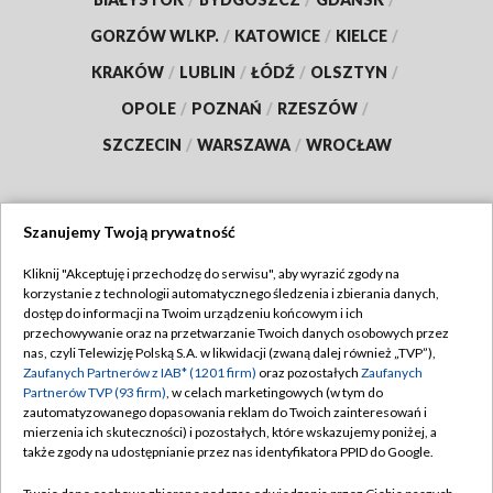
GORZÓW WLKP.
/
KATOWICE
/
KIELCE
/
KRAKÓW
/
LUBLIN
/
ŁÓDŹ
/
OLSZTYN
/
OPOLE
/
POZNAŃ
/
RZESZÓW
/
SZCZECIN
/
WARSZAWA
/
WROCŁAW
Szanujemy Twoją prywatność
Dołącz do nas:
Kliknij "Akceptuję i przechodzę do serwisu", aby wyrazić zgody na
korzystanie z technologii automatycznego śledzenia i zbierania danych,
TVP
dostęp do informacji na Twoim urządzeniu końcowym i ich
Abonament TVP
przechowywanie oraz na przetwarzanie Twoich danych osobowych przez
Regulamin TVP
nas, czyli Telewizję Polską S.A. w likwidacji (zwaną dalej również „TVP”),
Emisja w TVP
Polityka prywatności
Zaufanych Partnerów z IAB* (1201 firm)
oraz pozostałych
Zaufanych
Partnerów TVP (93 firm)
, w celach marketingowych (w tym do
Centrum informacji TVP
Moje zgody
zautomatyzowanego dopasowania reklam do Twoich zainteresowań i
mierzenia ich skuteczności) i pozostałych, które wskazujemy poniżej, a
Naziemna Telewizja Cyfrowa
Pomoc
także zgody na udostępnianie przez nas identyfikatora PPID do Google.
Sklep TVP
Biuro reklamy