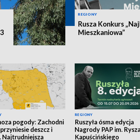
REGIONY
Rusza Konkurs „Naj
P3
Mieszkaniowa”
Y
REGIONY
oza pogody: Zachodni
Ruszyła ósma edycja
 przyniesie deszcz i
Nagrody PAP im. Rysz
. Najtrudniejsza
Kapuścińskiego