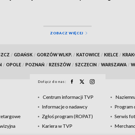
cja na północy
ZOBACZ WIĘCEJ
SZCZ
/
GDAŃSK
/
GORZÓW WLKP.
/
KATOWICE
/
KIELCE
/
KRA
N
/
OPOLE
/
POZNAŃ
/
RZESZÓW
/
SZCZECIN
/
WARSZAWA
/
W
Dołącz do nas:
Centrum informacji TVP
Naziemna
Informacje o nadawcy
Program d
zetargowe
Zgłoś program (ROPAT)
Serwis fo
wizyjna
Kariera w TVP
Merchandi