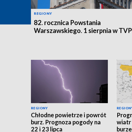
REGIONY
82. rocznica Powstania
Warszawskiego. 1 sierpnia w TV
REGIONY
REGION
Chłodne powietrze i powrót
Progn
burz. Prognoza pogody na
wiatr
22 i 23 lipca
burze