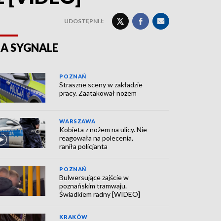
UDOSTĘPNIJ:
A SYGNALE
POZNAŃ
Straszne sceny w zakładzie
pracy. Zaatakował nożem
WARSZAWA
Kobieta z nożem na ulicy. Nie
reagowała na polecenia,
raniła policjanta
POZNAŃ
Bulwersujące zajście w
poznańskim tramwaju.
Świadkiem radny [WIDEO]
KRAKÓW