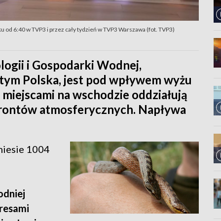
u od 6:40 w TVP3 i przez cały tydzień w TVP3 Warszawa (fot. TVP3)
logii i Gospodarki Wodnej,
 tym Polska, jest pod wpływem wyżu
i miejscami na wschodzie oddziałują
 frontów atmosferycznych. Napływa
niesie 1004
odniej
kresami