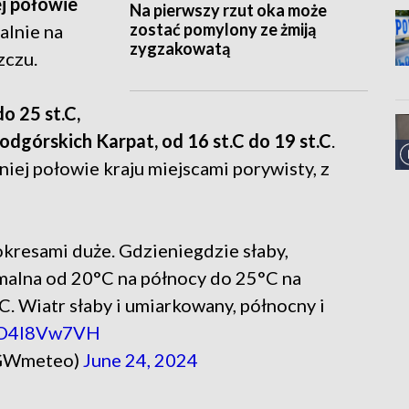
j połowie
Na pierwszy rzut oka może
zostać pomylony ze żmiją
kalnie na
zygzakowatą
zczu.
o 25 st.C,
odgórskich Karpat, od 16 st.C do 19 st.C
.
iej połowie kraju miejscami porywisty, z
kresami duże. Gdzieniegdzie słaby,
malna od 20°C na północy do 25°C na
. Wiatr słaby i umiarkowany, północny i
/2D4I8Vw7VH
GWmeteo)
June 24, 2024