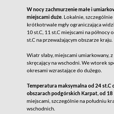
W nocy zachmurzenie małe i umiarkow
miejscami duże
. Lokalnie, szczególnie
krótkotrwale mgły ograniczająca widz
10 st.C, 11 st.C miejscami na północy 
st.C na przeważającym obszarze kraju.
Wiatr słaby, miejscami umiarkowany, 
skręcający na wschodni. We wtorek s
okresami wzrastające do dużego.
Temperatura maksymalna od 24 st.C do
obszarach podgórskich Karpat, od 18 s
miejscami, szczególnie na południu kr
wschodnich.