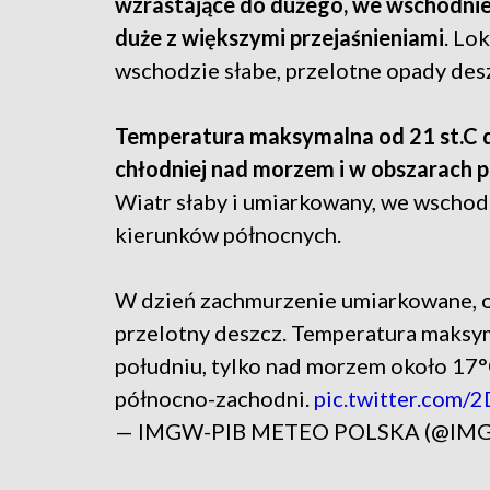
wzrastające do dużego, we wschodnie
duże z większymi przejaśnieniami
. Lo
wschodzie słabe, przelotne opady des
Temperatura maksymalna od 21 st.C d
chłodniej nad morzem i w obszarach p
Wiatr słaby i umiarkowany, we wschodn
kierunków północnych.
W dzień zachmurzenie umiarkowane, o
przelotny deszcz. Temperatura maksy
południu, tylko nad morzem około 17°C
północno-zachodni.
pic.twitter.com
— IMGW-PIB METEO POLSKA (@IM