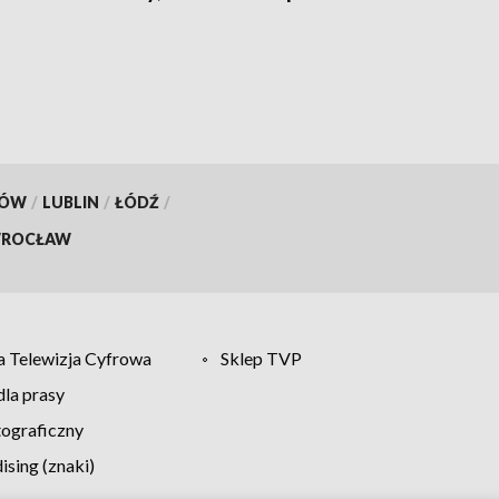
wiatr'' - ostrzega RCB
KÓW
/
LUBLIN
/
ŁÓDŹ
/
ROCŁAW
 Telewizja Cyfrowa
Sklep TVP
la prasy
tograficzny
sing (znaki)