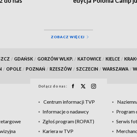
z do nas
edycja Polonia Camp ju
dni!
ZOBACZ WIĘCEJ
SZCZ
/
GDAŃSK
/
GORZÓW WLKP.
/
KATOWICE
/
KIELCE
/
KRA
N
/
OPOLE
/
POZNAŃ
/
RZESZÓW
/
SZCZECIN
/
WARSZAWA
/
W
Dołącz do nas:
Centrum informacji TVP
Naziemna
Informacje o nadawcy
Program d
zetargowe
Zgłoś program (ROPAT)
Serwis fo
wizyjna
Kariera w TVP
Merchandi