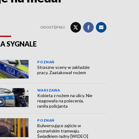
UDOSTĘPNIJ:
A SYGNALE
POZNAŃ
Straszne sceny w zakładzie
pracy. Zaatakował nożem
WARSZAWA
Kobieta z nożem na ulicy. Nie
reagowała na polecenia,
raniła policjanta
POZNAŃ
Bulwersujące zajście w
poznańskim tramwaju.
Świadkiem radny [WIDEO]