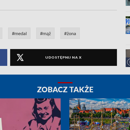
#medal
#mąż
#żona
UDOSTĘPNIJ NA X
ZOBACZ TAKŻE