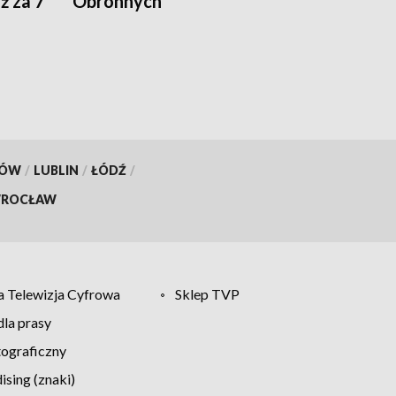
ż za 7
Obronnych
KÓW
/
LUBLIN
/
ŁÓDŹ
/
ROCŁAW
 Telewizja Cyfrowa
Sklep TVP
la prasy
tograficzny
sing (znaki)