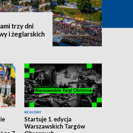
ami trzy dni
wy i żeglarskich
REGIONY
ie
Startuje 1. edycja
a
Warszawskich Targów