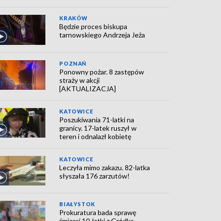
KRAKÓW
Będzie proces biskupa
tarnowskiego Andrzeja Jeża
POZNAŃ
Ponowny pożar. 8 zastępów
straży w akcji
[AKTUALIZACJA]
KATOWICE
Poszukiwania 71-latki na
granicy. 17-latek ruszył w
teren i odnalazł kobietę
KATOWICE
Leczyła mimo zakazu. 82-latka
słyszała 176 zarzutów!
BIAŁYSTOK
Prokuratura bada sprawę
śmierci 10-latki z Gródka