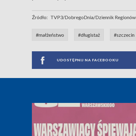
Źródło:
TVP3/DobregoDnia/Dziennik Regionów
#małżeństwo
#długistaż
#szczecin
UDOSTĘPNIJ NA FACEBOOKU