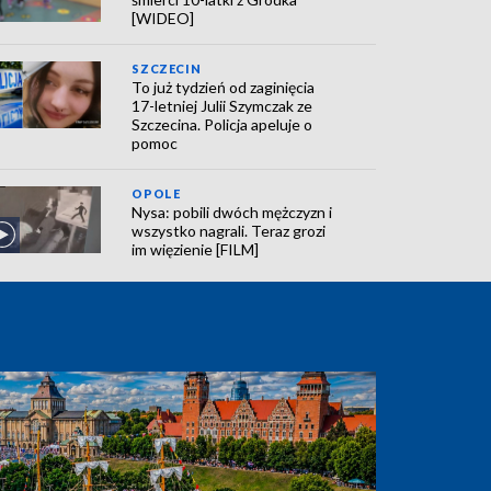
[WIDEO]
SZCZECIN
To już tydzień od zaginięcia
17-letniej Julii Szymczak ze
Szczecina. Policja apeluje o
pomoc
OPOLE
Nysa: pobili dwóch mężczyzn i
wszystko nagrali. Teraz grozi
im więzienie [FILM]