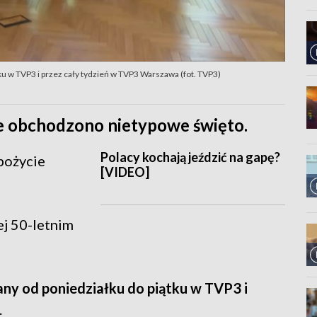
u w TVP3 i przez cały tydzień w TVP3 Warszawa (fot. TVP3)
e obchodzono nietypowe święto.
Polacy kochają jeździć na gapę?
pożycie
[VIDEO]
ej 50-letnim
ny od poniedziałku do piątku w TVP3 i
.