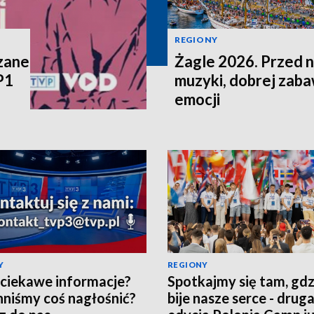
REGIONY
zane
Żagle 2026. Przed n
P1
muzyki, dobrej zaba
emocji
Y
REGIONY
ciekawe informacje?
Spotkajmy się tam, gdz
niśmy coś nagłośnić?
bije nasze serce - drug