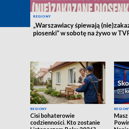
REGIONY
„Warszawiacy śpiewają (nie)zaka
piosenki” w sobotę na żywo w TV
REGIONY
REGION
Cisi bohaterowie
Masz 
codzienności. Kto zostanie
Powin