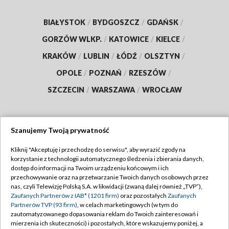
BIAŁYSTOK
/
BYDGOSZCZ
/
GDAŃSK
/
GORZÓW WLKP.
/
KATOWICE
/
KIELCE
/
KRAKÓW
/
LUBLIN
/
ŁÓDŹ
/
OLSZTYN
/
OPOLE
/
POZNAŃ
/
RZESZÓW
/
SZCZECIN
/
WARSZAWA
/
WROCŁAW
Szanujemy Twoją prywatność
Dołącz do nas:
Kliknij "Akceptuję i przechodzę do serwisu", aby wyrazić zgody na
korzystanie z technologii automatycznego śledzenia i zbierania danych,
TVP
dostęp do informacji na Twoim urządzeniu końcowym i ich
Abonament TVP
przechowywanie oraz na przetwarzanie Twoich danych osobowych przez
Regulamin TVP
nas, czyli Telewizję Polską S.A. w likwidacji (zwaną dalej również „TVP”),
Emisja w TVP
Polityka prywatności
Zaufanych Partnerów z IAB* (1201 firm)
oraz pozostałych
Zaufanych
Partnerów TVP (93 firm)
, w celach marketingowych (w tym do
Centrum informacji TVP
Moje zgody
zautomatyzowanego dopasowania reklam do Twoich zainteresowań i
mierzenia ich skuteczności) i pozostałych, które wskazujemy poniżej, a
Naziemna Telewizja Cyfrowa