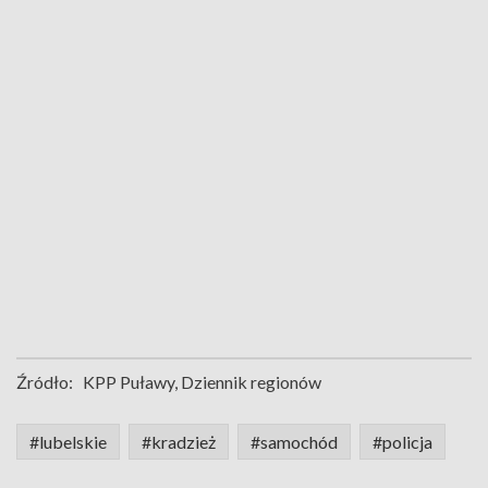
Źródło:
KPP Puławy, Dziennik regionów
#lubelskie
#kradzież
#samochód
#policja