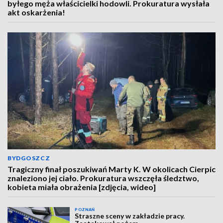
byłego męża właścicielki hodowli. Prokuratura wysłała
akt oskarżenia!
BYDGOSZCZ
Tragiczny finał poszukiwań Marty K. W okolicach Cierpic
znaleziono jej ciało. Prokuratura wszczęła śledztwo,
kobieta miała obrażenia [zdjęcia, wideo]
POZNAŃ
Straszne sceny w zakładzie pracy.