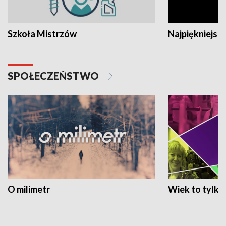
Szkoła Mistrzów
Najpiękniejsze
SPOŁECZEŃSTWO
O milimetr
Wiek to tylko 