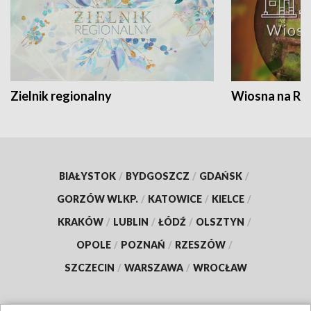
Zielnik regionalny
Wiosna na RO
BIAŁYSTOK
/
BYDGOSZCZ
/
GDAŃSK
/
GORZÓW WLKP.
/
KATOWICE
/
KIELCE
/
KRAKÓW
/
LUBLIN
/
ŁÓDŹ
/
OLSZTYN
/
OPOLE
/
POZNAŃ
/
RZESZÓW
/
SZCZECIN
/
WARSZAWA
/
WROCŁAW