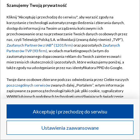
Szanujemy Twoją prywatność
Dołącz do nas:
Kliknij "Akceptuję i przechodzę do serwisu", aby wyrazić zgody na
korzystanie z technologii automatycznego śledzenia i zbierania danych,
TVP
dostęp do informacji na Twoim urządzeniu końcowym i ich
Abonament TVP
przechowywanie oraz na przetwarzanie Twoich danych osobowych przez
Regulamin TVP
nas, czyli Telewizję Polską S.A. w likwidacji (zwaną dalej również „TVP”),
Emisja w TVP
Zaufanych Partnerów z IAB* (1201 firm)
oraz pozostałych
Zaufanych
Polityka prywatności
Partnerów TVP (93 firm)
, w celach marketingowych (w tym do
Centrum informacji TVP
Moje zgody
zautomatyzowanego dopasowania reklam do Twoich zainteresowań i
mierzenia ich skuteczności) i pozostałych, które wskazujemy poniżej, a
Naziemna Telewizja Cyfrowa
Pomoc
także zgody na udostępnianie przez nas identyfikatora PPID do Google.
Sklep TVP
Biuro reklamy
Twoje dane osobowe zbierane podczas odwiedzania przez Ciebie naszych
Rada Programowa
poszczególnych serwisów
zwanych dalej „Portalem”, w tym informacje
Kontakt
zapisywane za pomocą technologii takich jak: pliki cookie, sygnalizatory
System NOS
WWW lub innych podobnych technologii umożliwiających świadczenie
dopasowanych i bezpiecznych usług, personalizację treści oraz reklam,
Informacje o nadawcy
Kanały
udostępnianie funkcji mediów społecznościowych oraz analizowanie
Akceptuję i przechodzę do serwisu
ruchu w Internecie.
Program dla prasy
©2026 Telewizja Polska S.A. w likwidacji
Biuro Reklamy
Twoje dane osobowe zbierane podczas odwiedzania przez Ciebie
Ustawienia zaawansowane
poszczególnych serwisów
na Portalu, takie jak adresy IP, identyfikatory
Ogłoszenie przetargowe
Twoich urządzeń końcowych i identyfikatory plików cookie, informacje o