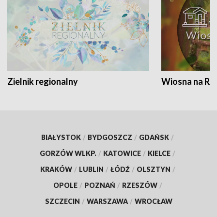
Zielnik regionalny
Wiosna na RO
BIAŁYSTOK
/
BYDGOSZCZ
/
GDAŃSK
/
GORZÓW WLKP.
/
KATOWICE
/
KIELCE
/
KRAKÓW
/
LUBLIN
/
ŁÓDŹ
/
OLSZTYN
/
OPOLE
/
POZNAŃ
/
RZESZÓW
/
SZCZECIN
/
WARSZAWA
/
WROCŁAW