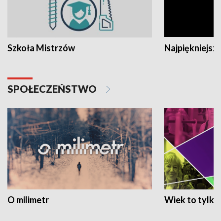
Szkoła Mistrzów
Najpiękniejsze
SPOŁECZEŃSTWO
O milimetr
Wiek to tylko 