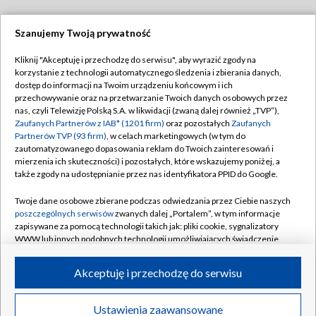
Szanujemy Twoją prywatność
Dołącz do nas:
Kliknij "Akceptuję i przechodzę do serwisu", aby wyrazić zgody na
korzystanie z technologii automatycznego śledzenia i zbierania danych,
TVP
dostęp do informacji na Twoim urządzeniu końcowym i ich
Abonament TVP
przechowywanie oraz na przetwarzanie Twoich danych osobowych przez
Regulamin TVP
nas, czyli Telewizję Polską S.A. w likwidacji (zwaną dalej również „TVP”),
Emisja w TVP
Zaufanych Partnerów z IAB* (1201 firm)
oraz pozostałych
Zaufanych
Polityka prywatności
Partnerów TVP (93 firm)
, w celach marketingowych (w tym do
Centrum informacji TVP
Moje zgody
zautomatyzowanego dopasowania reklam do Twoich zainteresowań i
mierzenia ich skuteczności) i pozostałych, które wskazujemy poniżej, a
Naziemna Telewizja Cyfrowa
Pomoc
także zgody na udostępnianie przez nas identyfikatora PPID do Google.
Sklep TVP
Biuro reklamy
Twoje dane osobowe zbierane podczas odwiedzania przez Ciebie naszych
Rada Programowa
poszczególnych serwisów
zwanych dalej „Portalem”, w tym informacje
Kontakt
zapisywane za pomocą technologii takich jak: pliki cookie, sygnalizatory
System NOS
WWW lub innych podobnych technologii umożliwiających świadczenie
dopasowanych i bezpiecznych usług, personalizację treści oraz reklam,
Informacje o nadawcy
Kanały
udostępnianie funkcji mediów społecznościowych oraz analizowanie
Akceptuję i przechodzę do serwisu
ruchu w Internecie.
Program dla prasy
©2026 Telewizja Polska S.A. w likwidacji
Biuro Reklamy
Twoje dane osobowe zbierane podczas odwiedzania przez Ciebie
Ustawienia zaawansowane