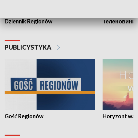
Dziennik Regionów
Теленовини /
PUBLICYSTYKA
Gość Regionów
Horyzont war