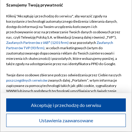
Szanujemy Twoją prywatność
Dołącz do nas:
Kliknij "Akceptuję i przechodzę do serwisu", aby wyrazić zgody na
korzystanie z technologii automatycznego śledzenia i zbierania danych,
TVP
dostęp do informacji na Twoim urządzeniu końcowym i ich
Abonament TVP
przechowywanie oraz na przetwarzanie Twoich danych osobowych przez
Regulamin TVP
nas, czyli Telewizję Polską S.A. w likwidacji (zwaną dalej również „TVP”),
Emisja w TVP
Zaufanych Partnerów z IAB* (1201 firm)
oraz pozostałych
Zaufanych
Polityka prywatności
Partnerów TVP (93 firm)
, w celach marketingowych (w tym do
Centrum informacji TVP
Moje zgody
zautomatyzowanego dopasowania reklam do Twoich zainteresowań i
mierzenia ich skuteczności) i pozostałych, które wskazujemy poniżej, a
Naziemna Telewizja Cyfrowa
Pomoc
także zgody na udostępnianie przez nas identyfikatora PPID do Google.
Sklep TVP
Biuro reklamy
Twoje dane osobowe zbierane podczas odwiedzania przez Ciebie naszych
Rada Programowa
poszczególnych serwisów
zwanych dalej „Portalem”, w tym informacje
Kontakt
zapisywane za pomocą technologii takich jak: pliki cookie, sygnalizatory
System NOS
WWW lub innych podobnych technologii umożliwiających świadczenie
dopasowanych i bezpiecznych usług, personalizację treści oraz reklam,
Informacje o nadawcy
Kanały
udostępnianie funkcji mediów społecznościowych oraz analizowanie
Akceptuję i przechodzę do serwisu
ruchu w Internecie.
Program dla prasy
©2026 Telewizja Polska S.A. w likwidacji
Biuro Reklamy
Twoje dane osobowe zbierane podczas odwiedzania przez Ciebie
Ustawienia zaawansowane
poszczególnych serwisów
na Portalu, takie jak adresy IP, identyfikatory
Ogłoszenie przetargowe
Twoich urządzeń końcowych i identyfikatory plików cookie, informacje o