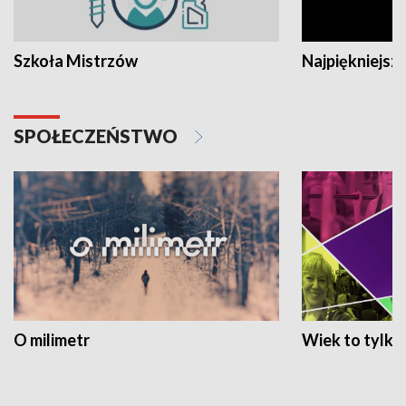
Szkoła Mistrzów
Najpiękniejsze
SPOŁECZEŃSTWO
O milimetr
Wiek to tylko 