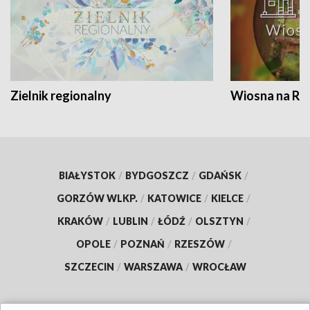
Zielnik regionalny
Wiosna na RO
BIAŁYSTOK
/
BYDGOSZCZ
/
GDAŃSK
/
GORZÓW WLKP.
/
KATOWICE
/
KIELCE
/
KRAKÓW
/
LUBLIN
/
ŁÓDŹ
/
OLSZTYN
/
OPOLE
/
POZNAŃ
/
RZESZÓW
/
SZCZECIN
/
WARSZAWA
/
WROCŁAW