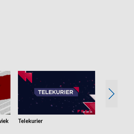
wiek
Telekurier
Kryminalna 