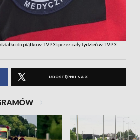
ziałku do piątku w TVP3 i przez cały tydzień w TVP3
UDOSTĘPNIJ NA X
OGRAMÓW