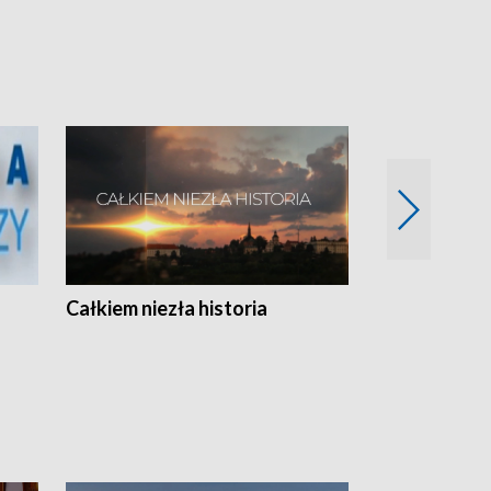
Całkiem niezła historia
Sanatoria