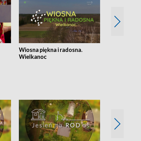
Wiosna piękna i radosna.
Gwiazdy od 
Wielkanoc
gwiazdki