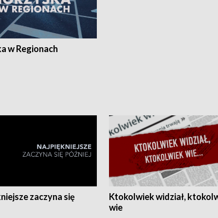
ka w Regionach
niejsze zaczyna się
Ktokolwiek widział, ktokol
wie