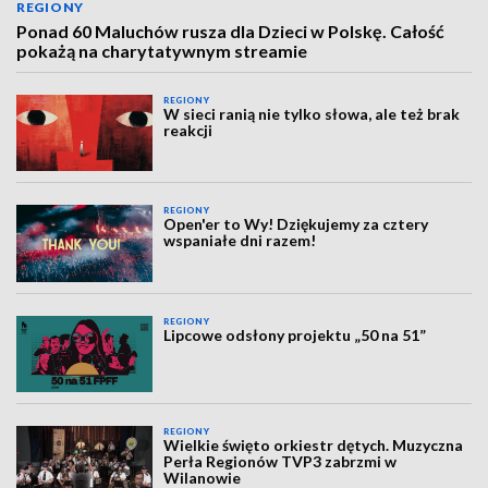
REGIONY
Ponad 60 Maluchów rusza dla Dzieci w Polskę. Całość
pokażą na charytatywnym streamie
REGIONY
W sieci ranią nie tylko słowa, ale też brak
reakcji
REGIONY
Open'er to Wy! Dziękujemy za cztery
wspaniałe dni razem!
REGIONY
Lipcowe odsłony projektu „50 na 51”
REGIONY
Wielkie święto orkiestr dętych. Muzyczna
Perła Regionów TVP3 zabrzmi w
Wilanowie