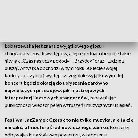
21 lipca festiwal zakończy koncert Grażyny
Łobaszewskiej, jednej z największych ikon polskiej sceny
muzycznej
.
Łobaszewska jest znana z wyjątkowego głosu i
charyzmatycznych występów, a jej repertuar obejmuje takie
hity jak „Czas nas uczy pogody”, „Brzydcy” oraz „Ludzie z
duszą”. Artystka obchodzi w tym roku 50-lecie swojej
kariery, co czyni jej występ szczególnie wyjątkowym.
Jej
koncert będzie okazją do usłyszenia zarówno
największych przebojów, jak i nastrojowych
interpretacji jazzowych standardów
, zapewniając
publiczności wieczór pełen wzruszeń i muzycznych uniesień.
Festiwal JazZamek Czersk to nie tylko muzyka, ale także
unikalna atmosfera średniowiecznego zamku
. Koncerty
odbywają się na świeżym powietrzu, w otoczeniu