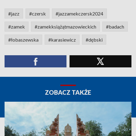
#jazz
#czersk
#jazzamekczersk2024
#zamek
#zamekksiążątmazowieckich
#badach
#łobaszewska
#karasiewicz
#dębski
ZOBACZ TAKŻE