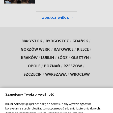
ZOBACZ WIĘCEJ
BIAŁYSTOK
/
BYDGOSZCZ
/
GDAŃSK
/
GORZÓW WLKP.
/
KATOWICE
/
KIELCE
/
KRAKÓW
/
LUBLIN
/
ŁÓDŹ
/
OLSZTYN
/
OPOLE
/
POZNAŃ
/
RZESZÓW
/
SZCZECIN
/
WARSZAWA
/
WROCŁAW
Szanujemy Twoją prywatność
Dołącz do nas:
Kliknij "Akceptuję i przechodzę do serwisu", aby wyrazić zgody na
korzystanie z technologii automatycznego śledzenia i zbierania danych,
TVP
dostęp do informacji na Twoim urządzeniu końcowym i ich