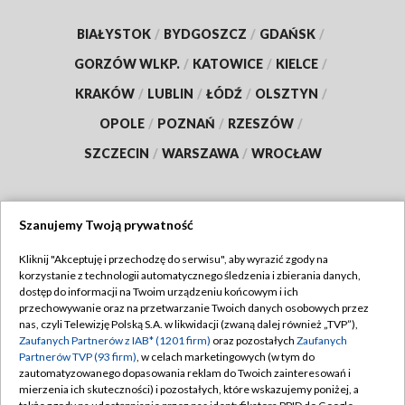
BIAŁYSTOK
/
BYDGOSZCZ
/
GDAŃSK
/
GORZÓW WLKP.
/
KATOWICE
/
KIELCE
/
KRAKÓW
/
LUBLIN
/
ŁÓDŹ
/
OLSZTYN
/
OPOLE
/
POZNAŃ
/
RZESZÓW
/
SZCZECIN
/
WARSZAWA
/
WROCŁAW
Szanujemy Twoją prywatność
Dołącz do nas:
Kliknij "Akceptuję i przechodzę do serwisu", aby wyrazić zgody na
korzystanie z technologii automatycznego śledzenia i zbierania danych,
TVP
dostęp do informacji na Twoim urządzeniu końcowym i ich
Abonament TVP
przechowywanie oraz na przetwarzanie Twoich danych osobowych przez
Regulamin TVP
nas, czyli Telewizję Polską S.A. w likwidacji (zwaną dalej również „TVP”),
Emisja w TVP
Polityka prywatności
Zaufanych Partnerów z IAB* (1201 firm)
oraz pozostałych
Zaufanych
Partnerów TVP (93 firm)
, w celach marketingowych (w tym do
Centrum informacji TVP
Moje zgody
zautomatyzowanego dopasowania reklam do Twoich zainteresowań i
mierzenia ich skuteczności) i pozostałych, które wskazujemy poniżej, a
Naziemna Telewizja Cyfrowa
Pomoc