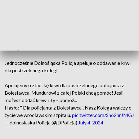
dopiero trzecim strzałem odebrał sobie
życie.
– powiedział Dutkowiak.
Ze względu na dobro śledztwa policja nie podaje więcej
szczegółów.
Jednocześnie Dolnośląska Policja apeluje o oddawanie krwi
dla postrzelonego kolegi.
Apelujemy o zbiórkę krwi dla postrzelonego policjanta z
Bolesławca. Mundurowi z całej Polski chcą pomóc! Jeśli
możesz oddać krew i Ty – pomóż...
Hasło: " Dla policjanta z Bolesławca". Nasz Kolega walczy o
życie we wrocławskim szpitalu.
pic.twitter.com/Sn62hrJMGJ
— dolnośląska Policja (@DPolicja)
July 4, 2024