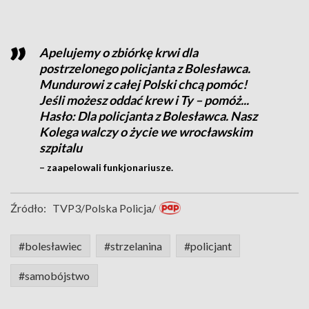
Apelujemy o zbiórkę krwi dla
postrzelonego policjanta z Bolesławca.
Mundurowi z całej Polski chcą pomóc!
Jeśli możesz oddać krew i Ty – pomóż...
Hasło: Dla policjanta z Bolesławca. Nasz
Kolega walczy o życie we wrocławskim
szpitalu
– zaapelowali funkjonariusze.
Źródło:
TVP3/Polska Policja/
#bolesławiec
#strzelanina
#policjant
#samobójstwo