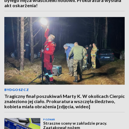
byłego męża właścicielki hodowli. Prokuratura wysłała
akt oskarżenia!
BYDGOSZCZ
Tragiczny finał poszukiwań Marty K. W okolicach Cierpic
znaleziono jej ciało. Prokuratura wszczęła śledztwo,
kobieta miała obrażenia [zdjęcia, wideo]
POZNAŃ
Straszne sceny w zakładzie pracy.
Zaatakował nożem