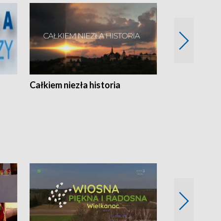
Całkiem niezła historia
Sanatoria