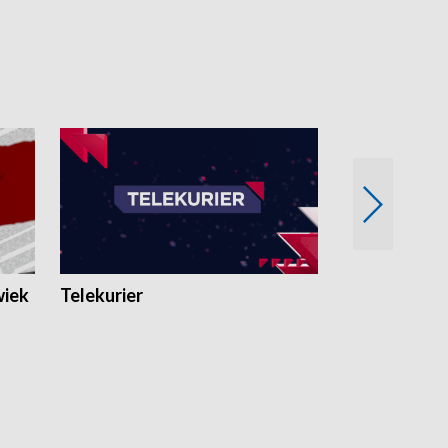
wiek
Telekurier
Kryminalna 