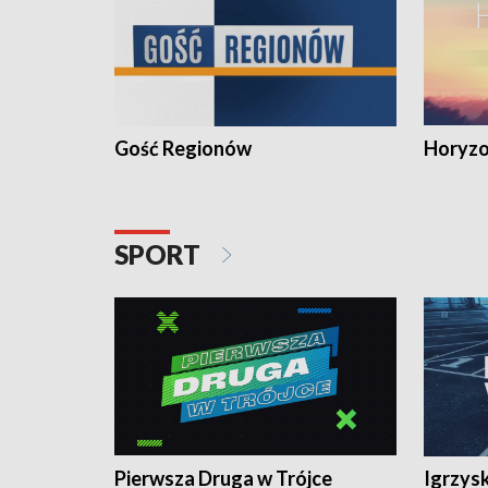
Gość Regionów
Horyzo
SPORT
Pierwsza Druga w Trójce
Igrzys