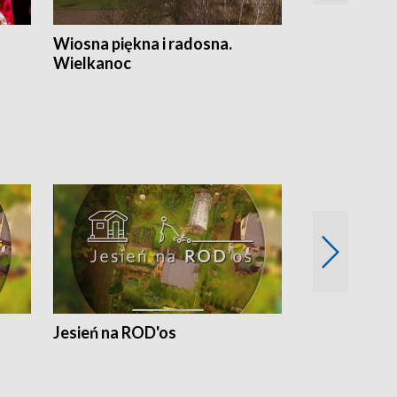
Wiosna piękna i radosna.
Gwiazdy od 
Wielkanoc
gwiazdki
Jesień na ROD'os
Dlaczego kr