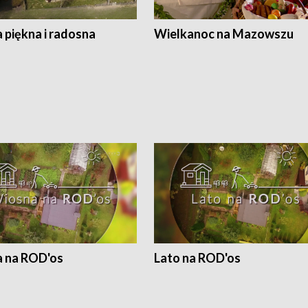
 piękna i radosna
Wielkanoc na Mazowszu
 na ROD'os
Lato na ROD'os