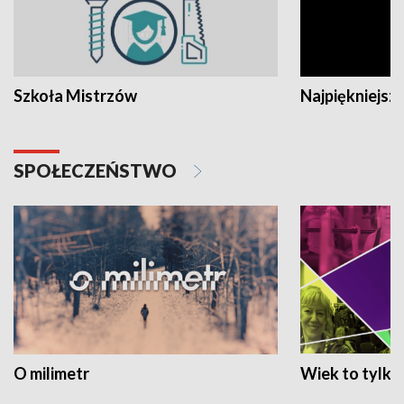
Szkoła Mistrzów
Najpiękniejsze
SPOŁECZEŃSTWO
O milimetr
Wiek to tylko 