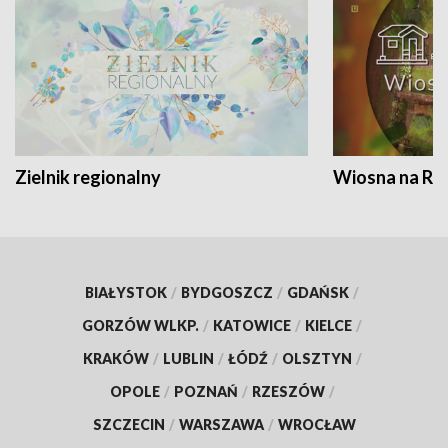
Zielnik regionalny
Wiosna na RO
BIAŁYSTOK
/
BYDGOSZCZ
/
GDAŃSK
/
GORZÓW WLKP.
/
KATOWICE
/
KIELCE
/
KRAKÓW
/
LUBLIN
/
ŁÓDŹ
/
OLSZTYN
/
OPOLE
/
POZNAŃ
/
RZESZÓW
/
SZCZECIN
/
WARSZAWA
/
WROCŁAW