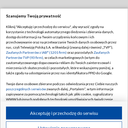
Szanujemy Twoją prywatność
Dołącz do nas:
Kliknij "Akceptuję i przechodzę do serwisu", aby wyrazić zgody na
korzystanie z technologii automatycznego śledzenia i zbierania danych,
TVP
dostęp do informacji na Twoim urządzeniu końcowym i ich
Abonament TVP
przechowywanie oraz na przetwarzanie Twoich danych osobowych przez
Regulamin TVP
nas, czyli Telewizję Polską S.A. w likwidacji (zwaną dalej również „TVP”),
Emisja w TVP
Zaufanych Partnerów z IAB* (1201 firm)
oraz pozostałych
Zaufanych
Polityka prywatności
Partnerów TVP (93 firm)
, w celach marketingowych (w tym do
Centrum informacji TVP
Moje zgody
zautomatyzowanego dopasowania reklam do Twoich zainteresowań i
mierzenia ich skuteczności) i pozostałych, które wskazujemy poniżej, a
Naziemna Telewizja Cyfrowa
Pomoc
także zgody na udostępnianie przez nas identyfikatora PPID do Google.
Sklep TVP
Biuro reklamy
Twoje dane osobowe zbierane podczas odwiedzania przez Ciebie naszych
Rada Programowa
poszczególnych serwisów
zwanych dalej „Portalem”, w tym informacje
Kontakt
zapisywane za pomocą technologii takich jak: pliki cookie, sygnalizatory
System NOS
WWW lub innych podobnych technologii umożliwiających świadczenie
dopasowanych i bezpiecznych usług, personalizację treści oraz reklam,
Informacje o nadawcy
Kanały
udostępnianie funkcji mediów społecznościowych oraz analizowanie
Akceptuję i przechodzę do serwisu
ruchu w Internecie.
Program dla prasy
©2026 Telewizja Polska S.A. w likwidacji
Biuro Reklamy
Twoje dane osobowe zbierane podczas odwiedzania przez Ciebie
Ustawienia zaawansowane