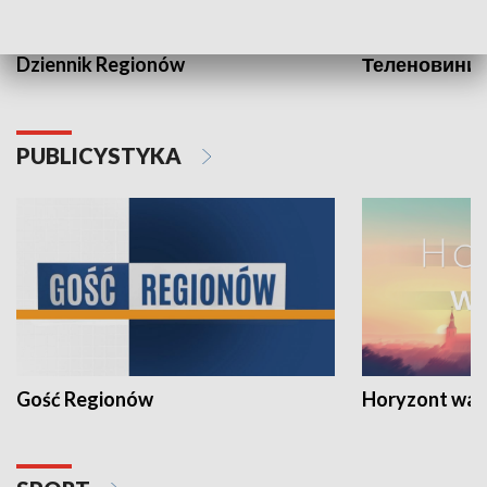
Dziennik Regionów
Теленовини /
PUBLICYSTYKA
Gość Regionów
Horyzont war