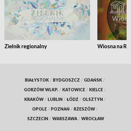
Zielnik regionalny
Wiosna na RO
BIAŁYSTOK
/
BYDGOSZCZ
/
GDAŃSK
/
GORZÓW WLKP.
/
KATOWICE
/
KIELCE
/
KRAKÓW
/
LUBLIN
/
ŁÓDŹ
/
OLSZTYN
/
OPOLE
/
POZNAŃ
/
RZESZÓW
/
SZCZECIN
/
WARSZAWA
/
WROCŁAW