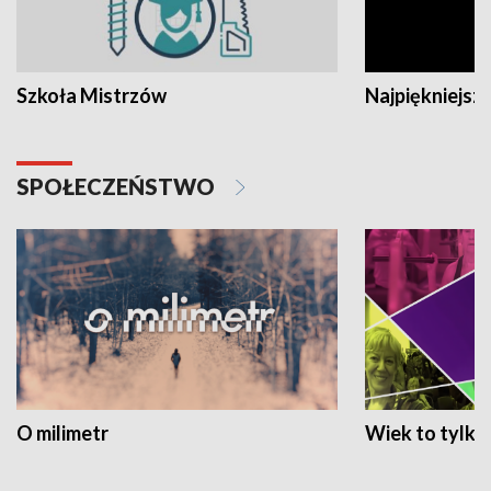
Szkoła Mistrzów
Najpiękniejsze
SPOŁECZEŃSTWO
O milimetr
Wiek to tylko 