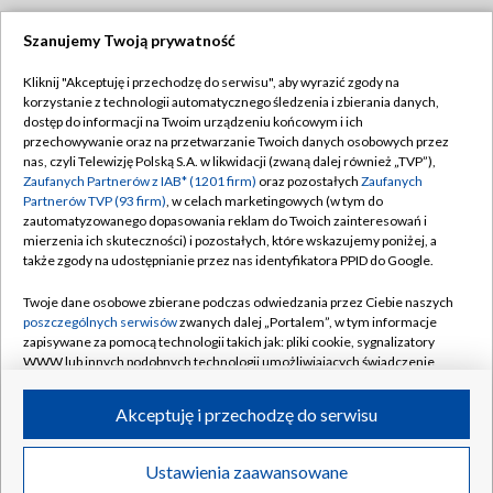
Szanujemy Twoją prywatność
Dołącz do nas:
Kliknij "Akceptuję i przechodzę do serwisu", aby wyrazić zgody na
korzystanie z technologii automatycznego śledzenia i zbierania danych,
TVP
dostęp do informacji na Twoim urządzeniu końcowym i ich
Abonament TVP
przechowywanie oraz na przetwarzanie Twoich danych osobowych przez
Regulamin TVP
nas, czyli Telewizję Polską S.A. w likwidacji (zwaną dalej również „TVP”),
Emisja w TVP
Zaufanych Partnerów z IAB* (1201 firm)
oraz pozostałych
Zaufanych
Polityka prywatności
Partnerów TVP (93 firm)
, w celach marketingowych (w tym do
Centrum informacji TVP
Moje zgody
zautomatyzowanego dopasowania reklam do Twoich zainteresowań i
mierzenia ich skuteczności) i pozostałych, które wskazujemy poniżej, a
Naziemna Telewizja Cyfrowa
Pomoc
także zgody na udostępnianie przez nas identyfikatora PPID do Google.
Sklep TVP
Biuro reklamy
Twoje dane osobowe zbierane podczas odwiedzania przez Ciebie naszych
Rada Programowa
poszczególnych serwisów
zwanych dalej „Portalem”, w tym informacje
Kontakt
zapisywane za pomocą technologii takich jak: pliki cookie, sygnalizatory
System NOS
WWW lub innych podobnych technologii umożliwiających świadczenie
dopasowanych i bezpiecznych usług, personalizację treści oraz reklam,
Informacje o nadawcy
Kanały
udostępnianie funkcji mediów społecznościowych oraz analizowanie
Akceptuję i przechodzę do serwisu
ruchu w Internecie.
Program dla prasy
©2026 Telewizja Polska S.A. w likwidacji
Biuro Reklamy
Twoje dane osobowe zbierane podczas odwiedzania przez Ciebie
Ustawienia zaawansowane
poszczególnych serwisów
na Portalu, takie jak adresy IP, identyfikatory