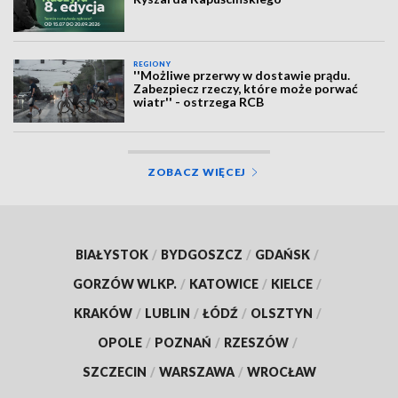
REGIONY
''Możliwe przerwy w dostawie prądu.
Zabezpiecz rzeczy, które może porwać
wiatr'' - ostrzega RCB
ZOBACZ WIĘCEJ
BIAŁYSTOK
/
BYDGOSZCZ
/
GDAŃSK
/
GORZÓW WLKP.
/
KATOWICE
/
KIELCE
/
KRAKÓW
/
LUBLIN
/
ŁÓDŹ
/
OLSZTYN
/
OPOLE
/
POZNAŃ
/
RZESZÓW
/
SZCZECIN
/
WARSZAWA
/
WROCŁAW