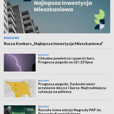
REGIONY
Rusza Konkurs „Najlepsza Inwestycja Mieszkaniowa”
REGIONY
Chłodne powietrze i powrót burz.
Prognoza pogody na 22 i 23 lipca
REGIONY
Prognoza pogody: Zachodni wiatr
przyniesie deszcz i burze. Najtrudniejsza
sytuacja na północy
REGIONY
Ruszyła ósma edycja Nagrody PAP im.
Ryszarda Kapuścińskiego