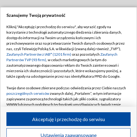
Szanujemy Twoją prywatność
Dołącz do nas:
Kliknij "Akceptuję i przechodzę do serwisu", aby wyrazić zgody na
korzystanie z technologii automatycznego śledzenia i zbierania danych,
TVP
dostęp do informacji na Twoim urządzeniu końcowym i ich
Abonament TVP
przechowywanie oraz na przetwarzanie Twoich danych osobowych przez
Regulamin TVP
nas, czyli Telewizję Polską S.A. w likwidacji (zwaną dalej również „TVP”),
Emisja w TVP
Polityka prywatności
Zaufanych Partnerów z IAB* (1201 firm)
oraz pozostałych
Zaufanych
Partnerów TVP (93 firm)
, w celach marketingowych (w tym do
Centrum informacji TVP
Moje zgody
zautomatyzowanego dopasowania reklam do Twoich zainteresowań i
mierzenia ich skuteczności) i pozostałych, które wskazujemy poniżej, a
Naziemna Telewizja Cyfrowa
Pomoc
także zgody na udostępnianie przez nas identyfikatora PPID do Google.
Sklep TVP
Biuro reklamy
Twoje dane osobowe zbierane podczas odwiedzania przez Ciebie naszych
Rada Programowa
Kontakt
poszczególnych serwisów
zwanych dalej „Portalem”, w tym informacje
zapisywane za pomocą technologii takich jak: pliki cookie, sygnalizatory
System NOS
WWW lub innych podobnych technologii umożliwiających świadczenie
dopasowanych i bezpiecznych usług, personalizację treści oraz reklam,
Informacje o nadawcy
Kanały
udostępnianie funkcji mediów społecznościowych oraz analizowanie
Akceptuję i przechodzę do serwisu
ruchu w Internecie.
Program dla prasy
©2026 Telewizja Polska S.A. w likwidacji
Biuro Reklamy
Twoje dane osobowe zbierane podczas odwiedzania przez Ciebie
Ustawienia zaawansowane