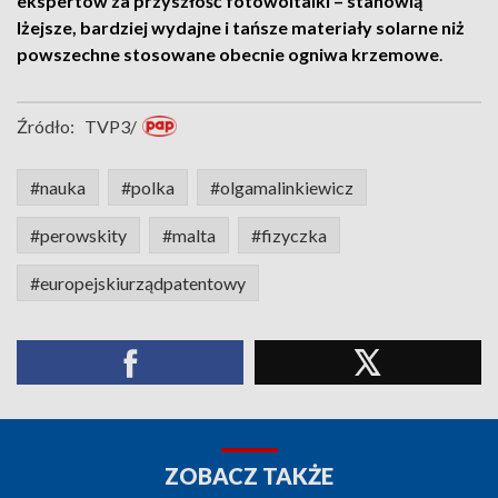
ekspertów za przyszłość fotowoltaiki – stanowią
lżejsze, bardziej wydajne i tańsze materiały solarne niż
powszechne stosowane obecnie ogniwa krzemowe
.
Źródło:
TVP3/
#nauka
#polka
#olgamalinkiewicz
#perowskity
#malta
#fizyczka
#europejskiurządpatentowy
ZOBACZ TAKŻE