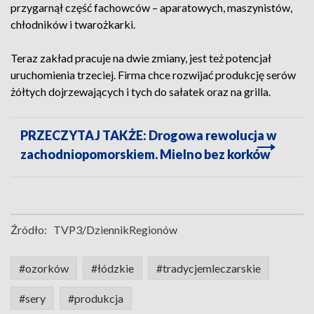
przygarnął część fachowców – aparatowych, maszynistów,
chłodników i twarożkarki.
Teraz zakład pracuje na dwie zmiany, jest też potencjał
uruchomienia trzeciej. Firma chce rozwijać produkcję serów
żółtych dojrzewających i tych do sałatek oraz na grilla.
PRZECZYTAJ TAKŻE: Drogowa rewolucja w
zachodniopomorskiem. Mielno bez korków
Źródło:
TVP3/DziennikRegionów
#ozorków
#łódzkie
#tradycjemleczarskie
#sery
#produkcja