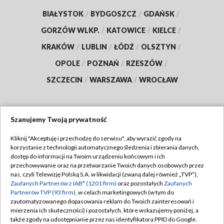
BIAŁYSTOK
/
BYDGOSZCZ
/
GDAŃSK
/
GORZÓW WLKP.
/
KATOWICE
/
KIELCE
/
KRAKÓW
/
LUBLIN
/
ŁÓDŹ
/
OLSZTYN
/
OPOLE
/
POZNAŃ
/
RZESZÓW
/
SZCZECIN
/
WARSZAWA
/
WROCŁAW
Szanujemy Twoją prywatność
Dołącz do nas:
Kliknij "Akceptuję i przechodzę do serwisu", aby wyrazić zgody na
korzystanie z technologii automatycznego śledzenia i zbierania danych,
TVP
dostęp do informacji na Twoim urządzeniu końcowym i ich
Abonament TVP
przechowywanie oraz na przetwarzanie Twoich danych osobowych przez
Regulamin TVP
nas, czyli Telewizję Polską S.A. w likwidacji (zwaną dalej również „TVP”),
Emisja w TVP
Polityka prywatności
Zaufanych Partnerów z IAB* (1201 firm)
oraz pozostałych
Zaufanych
Partnerów TVP (93 firm)
, w celach marketingowych (w tym do
Centrum informacji TVP
Moje zgody
zautomatyzowanego dopasowania reklam do Twoich zainteresowań i
mierzenia ich skuteczności) i pozostałych, które wskazujemy poniżej, a
Naziemna Telewizja Cyfrowa
Pomoc
także zgody na udostępnianie przez nas identyfikatora PPID do Google.