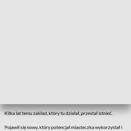
Firma chce rozwijać produkcję serów żółtych dojrzewających i tych do sałatek
oraz na grilla (fot. TVP3)
Jak wykorzystać najlepszych specjalistów na
lokalnym rynku, widać w Ozorkowie w woj. łódzkim.
Tradycje mleczarskie sięgają tu lat trzydziestych
ubiegłego wieku.
Kilka lat temu zakład, który tu działał, przestał istnieć.
Pojawił się nowy, który potencjał miasteczka wykorzystał i