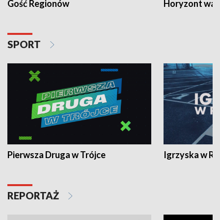
Gość Regionów
Horyzont war
SPORT
Pierwsza Druga w Trójce
Igrzyska w R
REPORTAŻ