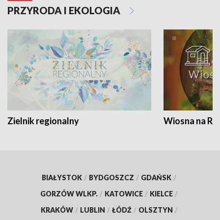
PRZYRODA I EKOLOGIA
Zielnik regionalny
Wiosna na RO
BIAŁYSTOK
/
BYDGOSZCZ
/
GDAŃSK
/
GORZÓW WLKP.
/
KATOWICE
/
KIELCE
/
KRAKÓW
/
LUBLIN
/
ŁÓDŹ
/
OLSZTYN
/