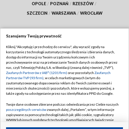
OPOLE
/
POZNAŃ
/
RZESZÓW
/
SZCZECIN
/
WARSZAWA
/
WROCŁAW
Szanujemy Twoją prywatność
Dołącz do nas:
Kliknij "Akceptuję i przechodzę do serwisu", aby wyrazić zgody na
korzystanie z technologii automatycznego śledzenia i zbierania danych,
TVP
dostęp do informacji na Twoim urządzeniu końcowym i ich
Abonament TVP
przechowywanie oraz na przetwarzanie Twoich danych osobowych przez
Regulamin TVP
nas, czyli Telewizję Polską S.A. w likwidacji (zwaną dalej również „TVP”),
Emisja w TVP
Zaufanych Partnerów z IAB* (1201 firm)
oraz pozostałych
Zaufanych
Polityka prywatności
Partnerów TVP (93 firm)
, w celach marketingowych (w tym do
Centrum informacji TVP
Moje zgody
zautomatyzowanego dopasowania reklam do Twoich zainteresowań i
mierzenia ich skuteczności) i pozostałych, które wskazujemy poniżej, a
Naziemna Telewizja Cyfrowa
Pomoc
także zgody na udostępnianie przez nas identyfikatora PPID do Google.
Sklep TVP
Biuro reklamy
Twoje dane osobowe zbierane podczas odwiedzania przez Ciebie naszych
Rada Programowa
poszczególnych serwisów
zwanych dalej „Portalem”, w tym informacje
Kontakt
zapisywane za pomocą technologii takich jak: pliki cookie, sygnalizatory
System NOS
WWW lub innych podobnych technologii umożliwiających świadczenie
dopasowanych i bezpiecznych usług, personalizację treści oraz reklam,
Informacje o nadawcy
Kanały