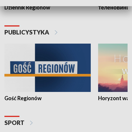
Dziennik Regionów
Теленовини /
PUBLICYSTYKA
Gość Regionów
Horyzont war
SPORT