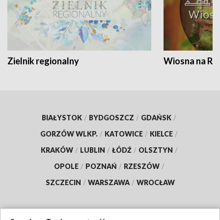
Zielnik regionalny
Wiosna na RO
BIAŁYSTOK
/
BYDGOSZCZ
/
GDAŃSK
/
GORZÓW WLKP.
/
KATOWICE
/
KIELCE
/
KRAKÓW
/
LUBLIN
/
ŁÓDŹ
/
OLSZTYN
/
OPOLE
/
POZNAŃ
/
RZESZÓW
/
SZCZECIN
/
WARSZAWA
/
WROCŁAW