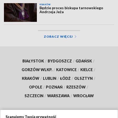
KRAKÓW
Będzie proces biskupa tarnowskiego
Andrzeja Jeża
ZOBACZ WIĘCEJ
BIAŁYSTOK
/
BYDGOSZCZ
/
GDAŃSK
/
GORZÓW WLKP.
/
KATOWICE
/
KIELCE
/
KRAKÓW
/
LUBLIN
/
ŁÓDŹ
/
OLSZTYN
/
OPOLE
/
POZNAŃ
/
RZESZÓW
/
SZCZECIN
/
WARSZAWA
/
WROCŁAW
Szanujemy Twoją prywatność