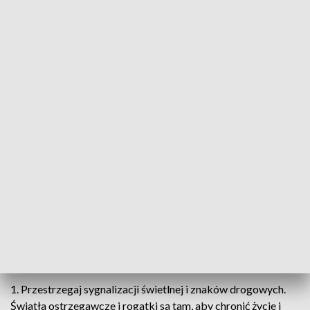
katastrofy. Widząc niebezpieczną sytuację, dróżnik
natychmiast poinformował maszynistę nadjeżdżającego
pociągu pasażerskiego o zagrożeniu na torach. Maszynista
zdążył zareagować i zwolnić pociąg przed przejazdem
kolejowym, co zapobiegło możliwemu zderzeniu – informuje
Lubuska Policja.
Funkcjonariusze, w związku z poważnym naruszeniem
przepisów ruchu drogowego oraz stworzeniem
bezpośredniego zagrożenia, zdecydowali o zatrzymaniu mu
prawa jazdy. Sprawa została skierowana do sądu rejonowego
w Międzyrzeczu, który rozpatrzy kwestie odpowiedzialności
i nałoży odpowiednie sankcje.
Policja przypomina, że każdy kierowca powinien
pamiętać o kilku podstawowych zasadach:
1. Przestrzegaj sygnalizacji świetlnej i znaków drogowych.
Światła ostrzegawcze i rogatki są tam, aby chronić życie i