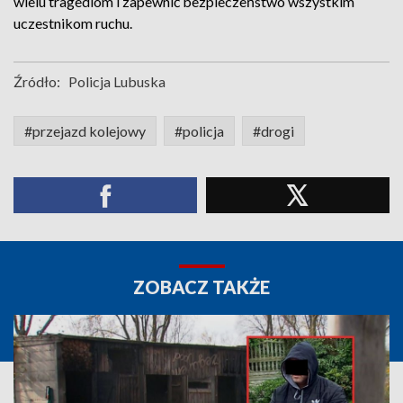
wielu tragediom i zapewnić bezpieczeństwo wszystkim
uczestnikom ruchu.
Źródło:
Policja Lubuska
#przejazd kolejowy
#policja
#drogi
ZOBACZ TAKŻE