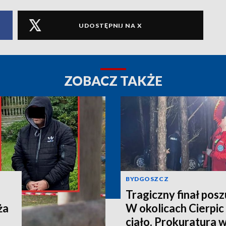
UDOSTĘPNIJ NA X
ZOBACZ TAKŻE
BYDGOSZCZ
Tragiczny finał pos
ża
W okolicach Cierpic 
ciało. Prokuratura 