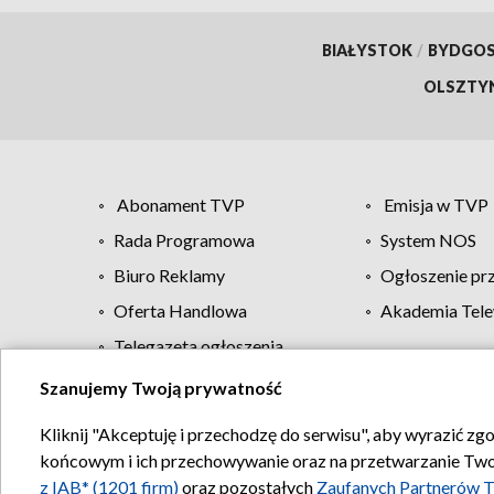
BIAŁYSTOK
/
BYDGO
OLSZTY
Abonament TVP
Emisja w TVP
Rada Programowa
System NOS
Biuro Reklamy
Ogłoszenie pr
Oferta Handlowa
Akademia Tele
Telegazeta ogłoszenia
Szanujemy Twoją prywatność
Regulamin TVP
Kliknij "Akceptuję i przechodzę do serwisu", aby wyrazić zg
końcowym i ich przechowywanie oraz na przetwarzanie Twoich
z IAB* (1201 firm)
oraz pozostałych
Zaufanych Partnerów T