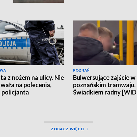
kobieta miała obraże
wideo]
AWA
POZNAŃ
ta z nożem na ulicy. Nie
Bulwersujące zajście w
wała na polecenia,
poznańskim tramwaju.
 policjanta
Świadkiem radny [WI
ZOBACZ WIĘCEJ