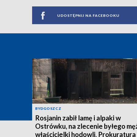
UDOSTĘPNIJ NA FACEBOOKU
BYDGOSZCZ
Rosjanin zabił lamę i alpaki w
Ostrówku, na zlecenie byłego mę
właścicielki hodowli. Prokuratura