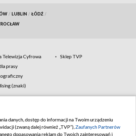
KÓW
/
LUBLIN
/
ŁÓDŹ
/
ROCŁAW
 Telewizja Cyfrowa
Sklep TVP
la prasy
tograficzny
sing (znaki)
klamy
Kontakt
rania danych, dostęp do informacji na Twoim urządzeniu
idacji (zwaną dalej również „TVP”),
Zaufanych Partnerów
anego dopasowania reklam do Twoich zainteresowań i