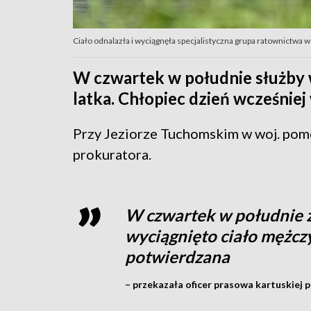
Ciało odnalazła i wyciągnęła specjalistyczna grupa ratownictwa
W czwartek w południe służby w
latka. Chłopiec dzień wcześnie
Przy Jeziorze Tuchomskim w woj. pom
prokuratora.
W czwartek w południe z
wyciągnięto ciało mężcz
potwierdzana
– przekazała oficer prasowa kartuskiej po