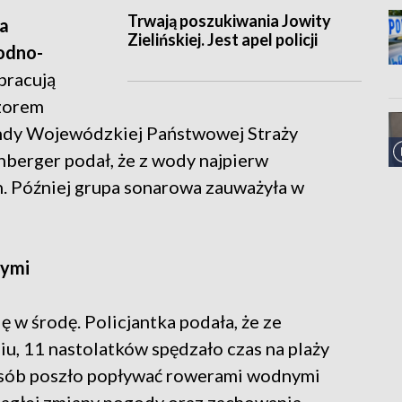
Trwają poszukiwania Jowity
ła
Zielińskiej. Jest apel policji
odno-
 pracują
dzorem
ndy Wojewódzkiej Państwowej Straży
nberger podał, że z wody najpierw
. Później grupa sonarowa zauważyła w
nymi
 w środę. Policjantka podała, że ze
iu, 11 nastolatków spędzało czas na plaży
osób poszło popływać rowerami wodnymi