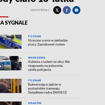
UDOSTĘPNIJ:
A SYGNALE
POZNAŃ
Straszne sceny w zakładzie
pracy. Zaatakował nożem
WARSZAWA
Kobieta z nożem na ulicy. Nie
reagowała na polecenia,
raniła policjanta
POZNAŃ
Bulwersujące zajście w
poznańskim tramwaju.
Świadkiem radny [WIDEO]
KRAKÓW