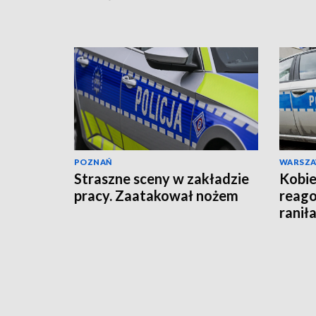
wysłała akt oskarżenia!
POZNAŃ
WARSZ
Straszne sceny w zakładzie
Kobie
pracy. Zaatakował nożem
reago
raniła