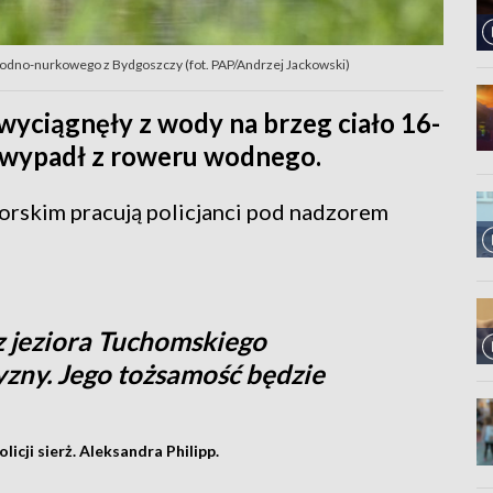
 wodno-nurkowego z Bydgoszczy (fot. PAP/Andrzej Jackowski)
yciągnęły z wody na brzeg ciało 16-
j wypadł z roweru wodnego.
orskim pracują policjanci pod nadzorem
 jeziora Tuchomskiego
yzny. Jego tożsamość będzie
licji sierż. Aleksandra Philipp.