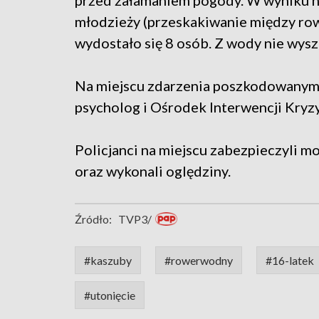
przed załamaniem pogody. W wyniku n
młodzieży (przeskakiwanie między row
wydostało się 8 osób. Z wody nie wysz
Na miejscu zdarzenia poszkodowanym i
psycholog i Ośrodek Interwencji Kryz
Policjanci na miejscu zabezpieczyli m
oraz wykonali oględziny.
Źródło:
TVP3/
#kaszuby
#rowerwodny
#16-latek
#utonięcie