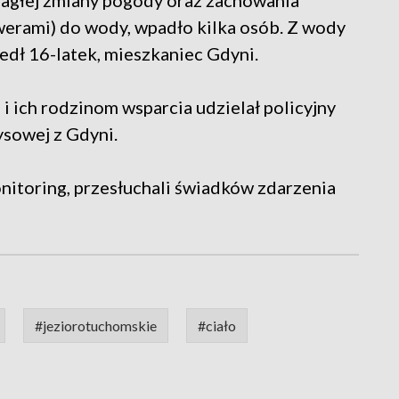
agłej zmiany pogody oraz zachowania
erami) do wody, wpadło kilka osób. Z wody
edł 16-latek, mieszkaniec Gdyni.
 ich rodzinom wsparcia udzielał policyjny
ysowej z Gdyni.
onitoring, przesłuchali świadków zdarzenia
#jeziorotuchomskie
#ciało