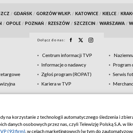
SZCZ
/
GDAŃSK
/
GORZÓW WLKP.
/
KATOWICE
/
KIELCE
/
KRA
N
/
OPOLE
/
POZNAŃ
/
RZESZÓW
/
SZCZECIN
/
WARSZAWA
/
W
Dołącz do nas:
Centrum informacji TVP
Naziemna
Informacje o nadawcy
Program d
zetargowe
Zgłoś program (ROPAT)
Serwis fo
wizyjna
Kariera w TVP
Merchandi
Polityka prywatności
Moje zgody
Pomoc
Biuro re
ody na korzystanie z technologii automatycznego śledzenia i zbie
 danych osobowych przez nas, czyli Telewizję Polską S.A. w likw
VP (93 firm)
, w celach marketingowych (w tym do zautomatyzow