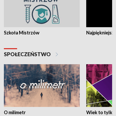
Szkoła Mistrzów
Najpiękniejsze
SPOŁECZEŃSTWO
O milimetr
Wiek to tylko 