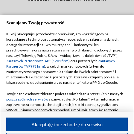
Szanujemy Twoją prywatność
Dołącz do nas:
Kliknij "Akceptuję i przechodzę do serwisu", aby wyrazić zgody na
korzystanie z technologii automatycznego śledzenia i zbierania danych,
TVP
dostęp do informacji na Twoim urządzeniu końcowym i ich
Abonament TVP
przechowywanie oraz na przetwarzanie Twoich danych osobowych przez
Regulamin TVP
nas, czyli Telewizję Polską S.A. w likwidacji (zwaną dalej również „TVP”),
Emisja w TVP
Zaufanych Partnerów z IAB* (1201 firm)
oraz pozostałych
Zaufanych
Polityka prywatności
Partnerów TVP (93 firm)
, w celach marketingowych (w tym do
Centrum informacji TVP
Moje zgody
zautomatyzowanego dopasowania reklam do Twoich zainteresowań i
mierzenia ich skuteczności) i pozostałych, które wskazujemy poniżej, a
Naziemna Telewizja Cyfrowa
Pomoc
także zgody na udostępnianie przez nas identyfikatora PPID do Google.
Sklep TVP
Biuro reklamy
Twoje dane osobowe zbierane podczas odwiedzania przez Ciebie naszych
Rada Programowa
poszczególnych serwisów
zwanych dalej „Portalem”, w tym informacje
Kontakt
zapisywane za pomocą technologii takich jak: pliki cookie, sygnalizatory
System NOS
WWW lub innych podobnych technologii umożliwiających świadczenie
dopasowanych i bezpiecznych usług, personalizację treści oraz reklam,
Informacje o nadawcy
Kanały
udostępnianie funkcji mediów społecznościowych oraz analizowanie
Akceptuję i przechodzę do serwisu
ruchu w Internecie.
Program dla prasy
©2026 Telewizja Polska S.A. w likwidacji