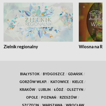
Zielnik regionalny
Wiosna na RO
BIAŁYSTOK
/
BYDGOSZCZ
/
GDAŃSK
/
GORZÓW WLKP.
/
KATOWICE
/
KIELCE
/
KRAKÓW
/
LUBLIN
/
ŁÓDŹ
/
OLSZTYN
/
OPOLE
/
POZNAŃ
/
RZESZÓW
/
SZCZECIN
/
WARSZAWA
/
WROCŁAW