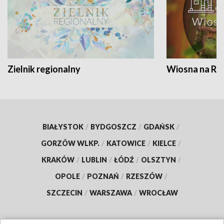
Zielnik regionalny
Wiosna na RO
BIAŁYSTOK
/
BYDGOSZCZ
/
GDAŃSK
/
GORZÓW WLKP.
/
KATOWICE
/
KIELCE
/
KRAKÓW
/
LUBLIN
/
ŁÓDŹ
/
OLSZTYN
/
OPOLE
/
POZNAŃ
/
RZESZÓW
/
SZCZECIN
/
WARSZAWA
/
WROCŁAW