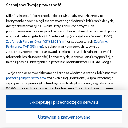
Szanujemy Twoją prywatność
Dołącz do nas:
Kliknij "Akceptuję i przechodzę do serwisu", aby wyrazić zgody na
korzystanie z technologii automatycznego śledzenia i zbierania danych,
TVP
dostęp do informacji na Twoim urządzeniu końcowym i ich
Abonament TVP
przechowywanie oraz na przetwarzanie Twoich danych osobowych przez
Regulamin TVP
nas, czyli Telewizję Polską S.A. w likwidacji (zwaną dalej również „TVP”),
Emisja w TVP
Zaufanych Partnerów z IAB* (1201 firm)
oraz pozostałych
Zaufanych
Polityka prywatności
Partnerów TVP (93 firm)
, w celach marketingowych (w tym do
Centrum informacji TVP
Moje zgody
zautomatyzowanego dopasowania reklam do Twoich zainteresowań i
mierzenia ich skuteczności) i pozostałych, które wskazujemy poniżej, a
Naziemna Telewizja Cyfrowa
Pomoc
także zgody na udostępnianie przez nas identyfikatora PPID do Google.
Sklep TVP
Biuro reklamy
Twoje dane osobowe zbierane podczas odwiedzania przez Ciebie naszych
Rada Programowa
poszczególnych serwisów
zwanych dalej „Portalem”, w tym informacje
Kontakt
zapisywane za pomocą technologii takich jak: pliki cookie, sygnalizatory
System NOS
WWW lub innych podobnych technologii umożliwiających świadczenie
dopasowanych i bezpiecznych usług, personalizację treści oraz reklam,
Informacje o nadawcy
Kanały
udostępnianie funkcji mediów społecznościowych oraz analizowanie
Akceptuję i przechodzę do serwisu
ruchu w Internecie.
Program dla prasy
©2026 Telewizja Polska S.A. w likwidacji
Biuro Reklamy
Twoje dane osobowe zbierane podczas odwiedzania przez Ciebie
Ustawienia zaawansowane
poszczególnych serwisów
na Portalu, takie jak adresy IP, identyfikatory
Ogłoszenie przetargowe
Twoich urządzeń końcowych i identyfikatory plików cookie, informacje o