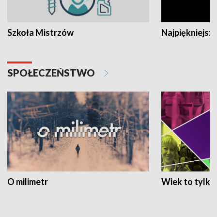
Szkoła Mistrzów
Najpiękniejsze
SPOŁECZEŃSTWO
O milimetr
Wiek to tylko 