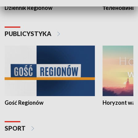
Dziennik Regionów
Теленовини /
PUBLICYSTYKA
Gość Regionów
Horyzont war
SPORT