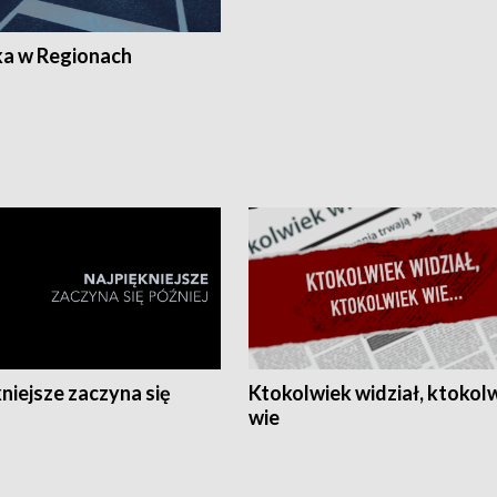
ka w Regionach
niejsze zaczyna się
Ktokolwiek widział, ktokol
wie