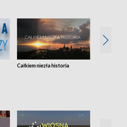
Całkiem niezła historia
Sanatoria