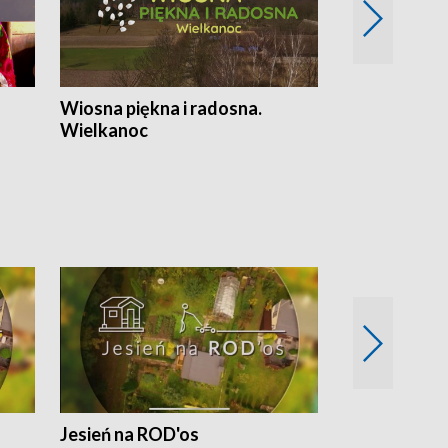
Wiosna piękna i radosna.
Gwiazdy od 
Wielkanoc
gwiazdki
Jesień na ROD'os
Dlaczego kr