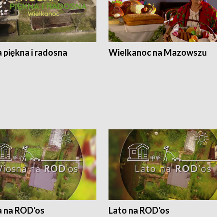
 piękna i radosna
Wielkanoc na Mazowszu
 na ROD'os
Lato na ROD'os