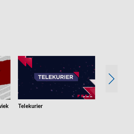
wiek
Telekurier
Kryminalna 