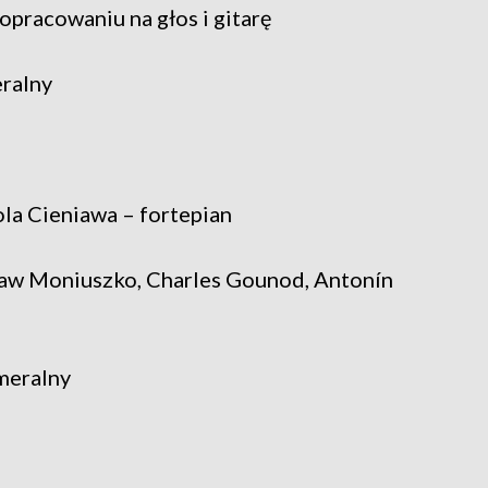
pracowaniu na głos i gitarę
ralny
la Cieniawa – fortepian
ław Moniuszko, Charles Gounod, Antonín
meralny