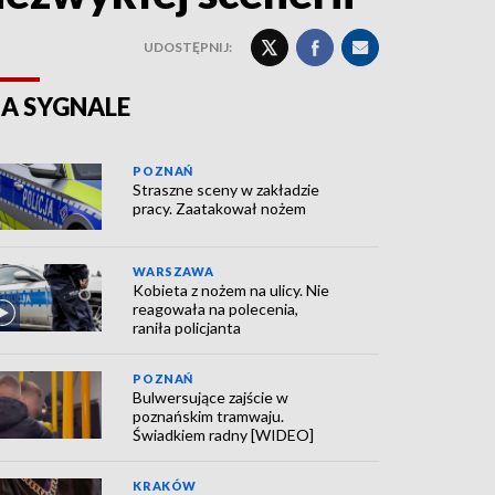
UDOSTĘPNIJ:
A SYGNALE
POZNAŃ
Straszne sceny w zakładzie
pracy. Zaatakował nożem
WARSZAWA
Kobieta z nożem na ulicy. Nie
reagowała na polecenia,
raniła policjanta
POZNAŃ
Bulwersujące zajście w
poznańskim tramwaju.
Świadkiem radny [WIDEO]
KRAKÓW