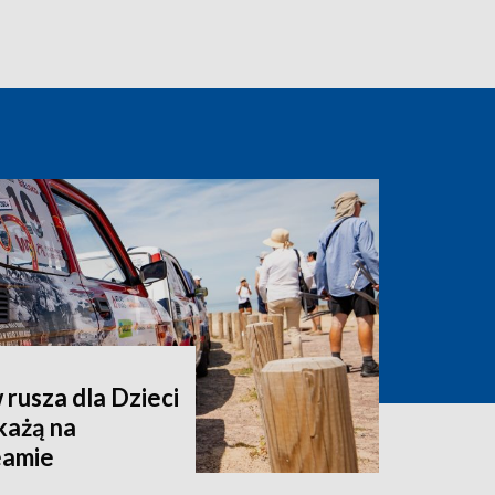
rusza dla Dzieci
każą na
eamie