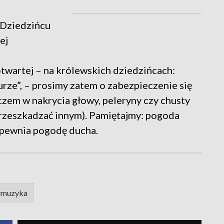
 Dziedzińcu
ej
twartej – na królewskich dziedzińcach:
ze”, – prosimy zatem o zabezpieczenie się
em w nakrycia głowy, peleryny czy chusty
przeszkadzać innym). Pamiętajmy: pogoda
pewnia pogodę ducha.
#muzyka