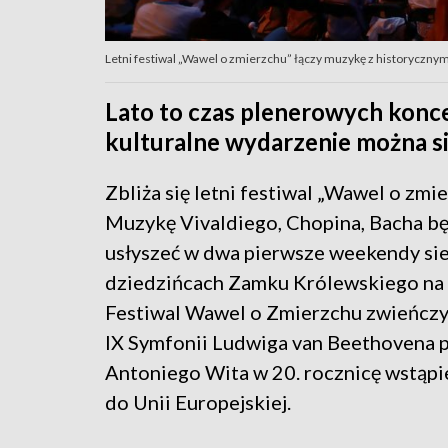
Letni festiwal „Wawel o zmierzchu” łączy muzykę z historyczny
Lato to czas plenerowych konc
kulturalne wydarzenie można s
Zbliża się letni festiwal „Wawel o zmie
Muzykę Vivaldiego, Chopina, Bacha b
usłyszeć w dwa pierwsze weekendy sie
dziedzińcach Zamku Królewskiego na
Festiwal Wawel o Zmierzchu zwieńcz
IX Symfonii Ludwiga van Beethovena 
Antoniego Wita w 20. rocznicę wstąpi
do Unii Europejskiej.