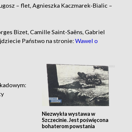
ługosz – flet, Agnieszka Kaczmarek-Bialic –
ges Bizet, Camille Saint-Saëns, Gabriel
dziecie Państwo na stronie:
Wawel o
arkadowym:
ty
Niezwykła wystawa w
Szczecinie. Jest poświęcona
bohaterom powstania