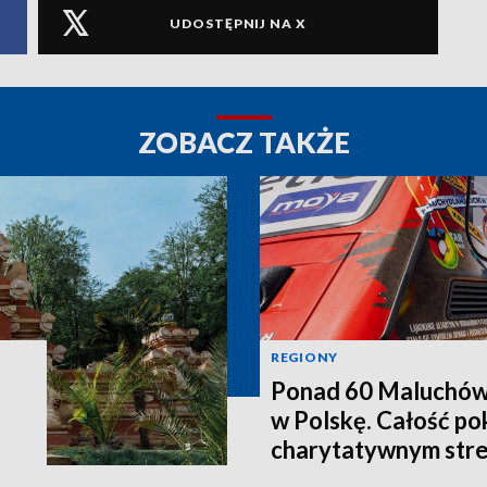
UDOSTĘPNIJ NA X
ZOBACZ TAKŻE
REGIONY
Ponad 60 Maluchów 
w Polskę. Całość po
charytatywnym str