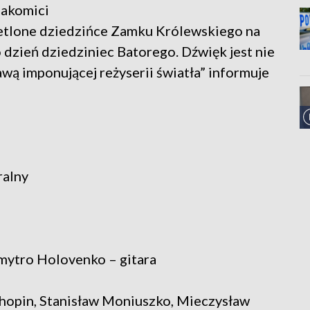
nakomici
ietlone dziedzińce Zamku Królewskiego na
dzień dziedziniec Batorego. Dźwięk jest nie
prawą imponującej reżyserii światła” informuje
ralny
mytro Holovenko – gitara
Chopin, Stanisław Moniuszko, Mieczysław