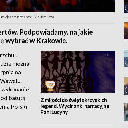
m miejscem (fot. arch. TVP3 Kraków)
ertów. Podpowiadamy, na jakie
ię wybrać w Krakowie.
rzchu”.
ędzie można
rpnia na
 Wawelu.
y wykonanie
pod batutą
Z miłości do świętokrzyskich
legend. Wycinanki narracyjne
enia Polski
Pani Lucyny