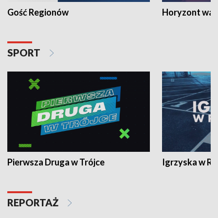
Gość Regionów
Horyzont war
SPORT
Pierwsza Druga w Trójce
Igrzyska w R
REPORTAŻ