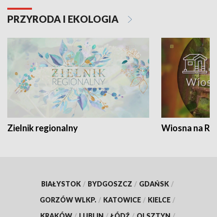
PRZYRODA I EKOLOGIA
Zielnik regionalny
Wiosna na RO
BIAŁYSTOK
/
BYDGOSZCZ
/
GDAŃSK
/
GORZÓW WLKP.
/
KATOWICE
/
KIELCE
/
KRAKÓW
/
LUBLIN
/
ŁÓDŹ
/
OLSZTYN
/