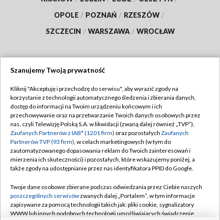
OPOLE
/
POZNAŃ
/
RZESZÓW
/
SZCZECIN
/
WARSZAWA
/
WROCŁAW
Szanujemy Twoją prywatność
Dołącz do nas:
Kliknij "Akceptuję i przechodzę do serwisu", aby wyrazić zgody na
korzystanie z technologii automatycznego śledzenia i zbierania danych,
TVP
dostęp do informacji na Twoim urządzeniu końcowym i ich
Abonament TVP
przechowywanie oraz na przetwarzanie Twoich danych osobowych przez
Regulamin TVP
nas, czyli Telewizję Polską S.A. w likwidacji (zwaną dalej również „TVP”),
Emisja w TVP
Zaufanych Partnerów z IAB* (1201 firm)
oraz pozostałych
Zaufanych
Polityka prywatności
Partnerów TVP (93 firm)
, w celach marketingowych (w tym do
Centrum informacji TVP
Moje zgody
zautomatyzowanego dopasowania reklam do Twoich zainteresowań i
mierzenia ich skuteczności) i pozostałych, które wskazujemy poniżej, a
Naziemna Telewizja Cyfrowa
Pomoc
także zgody na udostępnianie przez nas identyfikatora PPID do Google.
Sklep TVP
Biuro reklamy
Twoje dane osobowe zbierane podczas odwiedzania przez Ciebie naszych
Rada Programowa
poszczególnych serwisów
zwanych dalej „Portalem”, w tym informacje
Kontakt
zapisywane za pomocą technologii takich jak: pliki cookie, sygnalizatory
System NOS
WWW lub innych podobnych technologii umożliwiających świadczenie