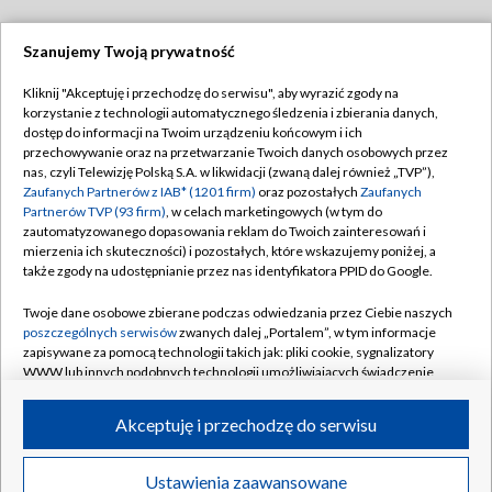
Szanujemy Twoją prywatność
Dołącz do nas:
Kliknij "Akceptuję i przechodzę do serwisu", aby wyrazić zgody na
korzystanie z technologii automatycznego śledzenia i zbierania danych,
TVP
dostęp do informacji na Twoim urządzeniu końcowym i ich
Abonament TVP
przechowywanie oraz na przetwarzanie Twoich danych osobowych przez
Regulamin TVP
nas, czyli Telewizję Polską S.A. w likwidacji (zwaną dalej również „TVP”),
Emisja w TVP
Polityka prywatności
Zaufanych Partnerów z IAB* (1201 firm)
oraz pozostałych
Zaufanych
Partnerów TVP (93 firm)
, w celach marketingowych (w tym do
Centrum informacji TVP
Moje zgody
zautomatyzowanego dopasowania reklam do Twoich zainteresowań i
mierzenia ich skuteczności) i pozostałych, które wskazujemy poniżej, a
Naziemna Telewizja Cyfrowa
Pomoc
także zgody na udostępnianie przez nas identyfikatora PPID do Google.
Sklep TVP
Biuro reklamy
Twoje dane osobowe zbierane podczas odwiedzania przez Ciebie naszych
Rada Programowa
Kontakt
poszczególnych serwisów
zwanych dalej „Portalem”, w tym informacje
zapisywane za pomocą technologii takich jak: pliki cookie, sygnalizatory
System NOS
WWW lub innych podobnych technologii umożliwiających świadczenie
dopasowanych i bezpiecznych usług, personalizację treści oraz reklam,
Informacje o nadawcy
Kanały
udostępnianie funkcji mediów społecznościowych oraz analizowanie
Akceptuję i przechodzę do serwisu
ruchu w Internecie.
Program dla prasy
©2026 Telewizja Polska S.A. w likwidacji
Biuro Reklamy
Twoje dane osobowe zbierane podczas odwiedzania przez Ciebie
Ustawienia zaawansowane