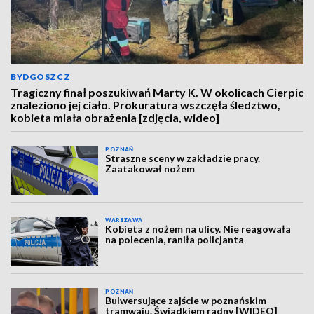
BYDGOSZCZ
Tragiczny finał poszukiwań Marty K. W okolicach Cierpic
znaleziono jej ciało. Prokuratura wszczęła śledztwo,
kobieta miała obrażenia [zdjęcia, wideo]
POZNAŃ
Straszne sceny w zakładzie pracy.
Zaatakował nożem
WARSZAWA
Kobieta z nożem na ulicy. Nie reagowała
na polecenia, raniła policjanta
POZNAŃ
Bulwersujące zajście w poznańskim
tramwaju. Świadkiem radny [WIDEO]