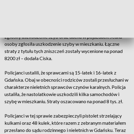
nieznany sprawca strzelał z wiatrówki w kierunku budynku i
samochodów.
Z funkcjonariuszami z komisariatu przy ul. Kartuskiej
skontaktowało się pięć osób pokrzywdzonych, które
zgłosiły uszkodzenie szyb oraz dachu w pojazdach. Jedna
osoby zgłosiła uszkodzenie szyby w mieszkaniu. Łączne
straty z tytułu tych zniszczeń zostały wycenione na ponad
8200 zł – dodała Ciska.
Policjanci ustalili, że sprawcami są 15-latek i 16-latek z
Gdańska. Obaj w obecności rodziców zostali przesłuchani w
charakterze nieletnich sprawców czynów karalnych. Policja
ustaliła, że nastolatkowie uszkodzili kilka samochodów i
szybę w mieszkaniu. Straty oszacowano na ponad 8 tys. zł.
Policjanci w tej sprawie zabezpieczyli pistolet strzelający
kulkami oraz 48 kulek, które razem z zebranym materiałem
przesłano do sądu rodzinnego i nieletnich w Gdańsku. Teraz