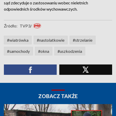
sąd zdecyduje o zastosowaniu wobec nieletnich
odpowiednich środków wychowawczych.
Źródło:
TVP3/
#wiatrówka
#nastolatkowie
#strzelanie
#samochody
#okna
#uszkodzenia
ZOBACZ TAKŻE