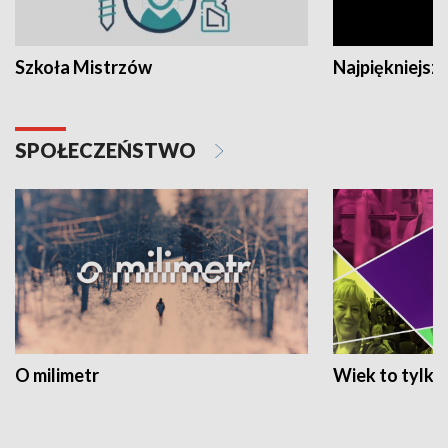
Szkoła Mistrzów
Najpiękniejsze
SPOŁECZEŃSTWO
O milimetr
Wiek to tylko 