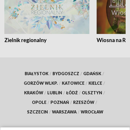
Zielnik regionalny
Wiosna na RO
BIAŁYSTOK
/
BYDGOSZCZ
/
GDAŃSK
/
GORZÓW WLKP.
/
KATOWICE
/
KIELCE
/
KRAKÓW
/
LUBLIN
/
ŁÓDŹ
/
OLSZTYN
/
OPOLE
/
POZNAŃ
/
RZESZÓW
/
SZCZECIN
/
WARSZAWA
/
WROCŁAW