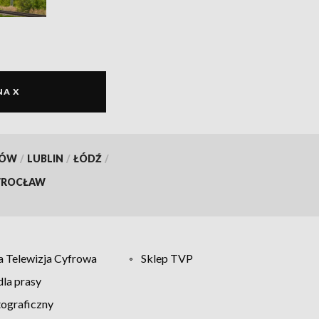
NA X
KÓW
/
LUBLIN
/
ŁÓDŹ
/
ROCŁAW
 Telewizja Cyfrowa
Sklep TVP
la prasy
tograficzny