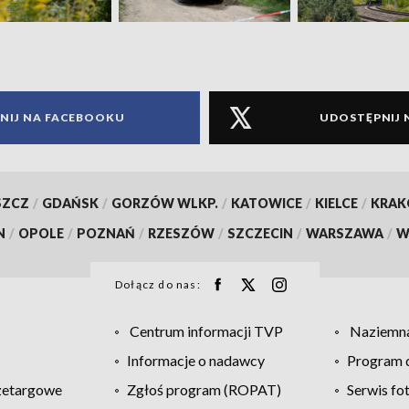
NIJ NA FACEBOOKU
UDOSTĘPNIJ 
SZCZ
/
GDAŃSK
/
GORZÓW WLKP.
/
KATOWICE
/
KIELCE
/
KRA
N
/
OPOLE
/
POZNAŃ
/
RZESZÓW
/
SZCZECIN
/
WARSZAWA
/
W
Dołącz do nas:
Centrum informacji TVP
Naziemna
Informacje o nadawcy
Program d
zetargowe
Zgłoś program (ROPAT)
Serwis fo