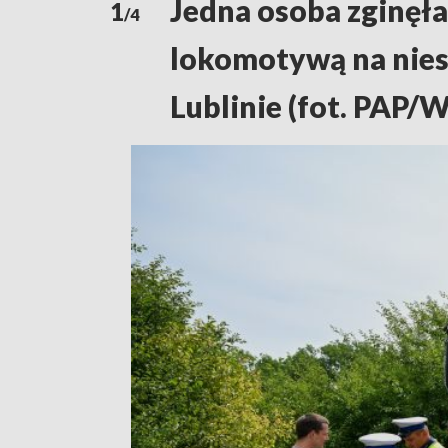
Jedna osoba zginęła
1
/4
lokomotywą na niest
Lublinie (fot. PAP/W