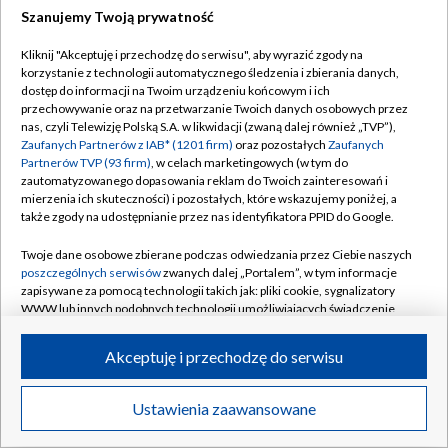
Szanujemy Twoją prywatność
Dołącz do nas:
Kliknij "Akceptuję i przechodzę do serwisu", aby wyrazić zgody na
korzystanie z technologii automatycznego śledzenia i zbierania danych,
TVP
dostęp do informacji na Twoim urządzeniu końcowym i ich
Abonament TVP
przechowywanie oraz na przetwarzanie Twoich danych osobowych przez
Regulamin TVP
nas, czyli Telewizję Polską S.A. w likwidacji (zwaną dalej również „TVP”),
Emisja w TVP
Zaufanych Partnerów z IAB* (1201 firm)
oraz pozostałych
Zaufanych
Polityka prywatności
Partnerów TVP (93 firm)
, w celach marketingowych (w tym do
Centrum informacji TVP
Moje zgody
zautomatyzowanego dopasowania reklam do Twoich zainteresowań i
mierzenia ich skuteczności) i pozostałych, które wskazujemy poniżej, a
Naziemna Telewizja Cyfrowa
Pomoc
także zgody na udostępnianie przez nas identyfikatora PPID do Google.
Sklep TVP
Biuro reklamy
Twoje dane osobowe zbierane podczas odwiedzania przez Ciebie naszych
Rada Programowa
poszczególnych serwisów
zwanych dalej „Portalem”, w tym informacje
Kontakt
zapisywane za pomocą technologii takich jak: pliki cookie, sygnalizatory
System NOS
WWW lub innych podobnych technologii umożliwiających świadczenie
dopasowanych i bezpiecznych usług, personalizację treści oraz reklam,
Informacje o nadawcy
Kanały
udostępnianie funkcji mediów społecznościowych oraz analizowanie
Akceptuję i przechodzę do serwisu
ruchu w Internecie.
Program dla prasy
©2026 Telewizja Polska S.A. w likwidacji
Biuro Reklamy
Twoje dane osobowe zbierane podczas odwiedzania przez Ciebie
Ustawienia zaawansowane
poszczególnych serwisów
na Portalu, takie jak adresy IP, identyfikatory
Ogłoszenie przetargowe
Twoich urządzeń końcowych i identyfikatory plików cookie, informacje o