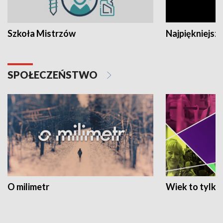
Szkoła Mistrzów
Najpiękniejsze
SPOŁECZEŃSTWO
O milimetr
Wiek to tylko 