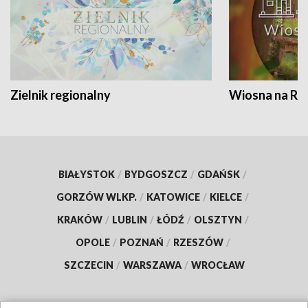
Zielnik regionalny
Wiosna na RO
BIAŁYSTOK
/
BYDGOSZCZ
/
GDAŃSK
/
GORZÓW WLKP.
/
KATOWICE
/
KIELCE
/
KRAKÓW
/
LUBLIN
/
ŁÓDŹ
/
OLSZTYN
/
OPOLE
/
POZNAŃ
/
RZESZÓW
/
SZCZECIN
/
WARSZAWA
/
WROCŁAW