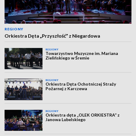
REGIONY
Orkiestra Dęta „Przyszłość” z Niegardowa
REGIONY
Towarzystwo Muzyczne im. Mariana
Zielińskiego w Śremie
REGIONY
Orkiestra Dęta Ochotniczej Straży
Pożarnej z Karczewa
REGIONY
Orkiestra dęta „OLEK ORKIESTRA” z
Janowa Lubelskiego