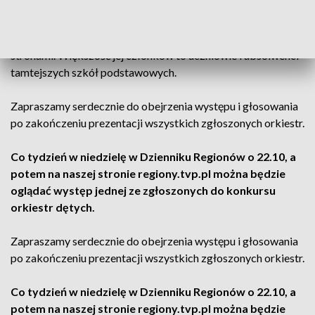
oraz zespół taneczny „Z pasją do tańca” z Wielkopolski grają
i tańczą ku uciesze nie tylko mieszkańców ich miejscowości,
ale występuję także daleko poza swoimi rodzinnymi
stronami. Większość jej członków to uczniowie i absolwenci
tamtejszych szkół podstawowych.
Zapraszamy serdecznie do obejrzenia występu i głosowania
po zakończeniu prezentacji wszystkich zgłoszonych orkiestr.
Co tydzień w niedzielę w Dzienniku Regionów o 22.10, a
potem na naszej stronie regiony.tvp.pl można będzie
oglądać występ jednej ze zgłoszonych do konkursu
orkiestr dętych.
Zapraszamy serdecznie do obejrzenia występu i głosowania
po zakończeniu prezentacji wszystkich zgłoszonych orkiestr.
Co tydzień w niedzielę w Dzienniku Regionów o 22.10, a
potem na naszej stronie regiony.tvp.pl można będzie