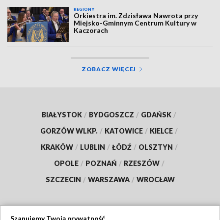
REGIONY
Orkiestra im. Zdzisława Nawrota przy
Miejsko-Gminnym Centrum Kultury w
Kaczorach
ZOBACZ WIĘCEJ
BIAŁYSTOK
/
BYDGOSZCZ
/
GDAŃSK
/
GORZÓW WLKP.
/
KATOWICE
/
KIELCE
/
KRAKÓW
/
LUBLIN
/
ŁÓDŹ
/
OLSZTYN
/
OPOLE
/
POZNAŃ
/
RZESZÓW
/
SZCZECIN
/
WARSZAWA
/
WROCŁAW
Szanujemy Twoją prywatność