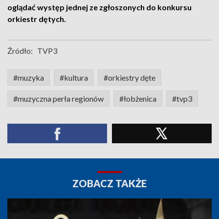
oglądać występ jednej ze zgłoszonych do konkursu
orkiestr dętych.
Źródło:
TVP3
#muzyka
#kultura
#orkiestry dęte
#muzyczna perła regionów
#łobżenica
#tvp3
ZOBACZ TAKŻE