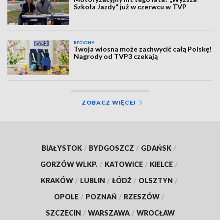
Szkoła Jazdy” już w czerwcu w TVP
REGIONY
Twoja wiosna może zachwycić całą Polskę!
Nagrody od TVP3 czekają
ZOBACZ WIĘCEJ
BIAŁYSTOK
/
BYDGOSZCZ
/
GDAŃSK
/
GORZÓW WLKP.
/
KATOWICE
/
KIELCE
/
KRAKÓW
/
LUBLIN
/
ŁÓDŹ
/
OLSZTYN
/
OPOLE
/
POZNAŃ
/
RZESZÓW
/
SZCZECIN
/
WARSZAWA
/
WROCŁAW