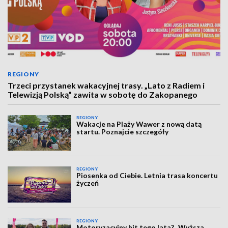
REGIONY
Trzeci przystanek wakacyjnej trasy. „Lato z Radiem i
Telewizją Polską” zawita w sobotę do Zakopanego
REGIONY
Wakacje na Plaży Wawer z nową datą
startu. Poznajcie szczegóły
REGIONY
Piosenka od Ciebie. Letnia trasa koncertu
życzeń
REGIONY
Motoryzacyjny hit tego lata? „Wyższa