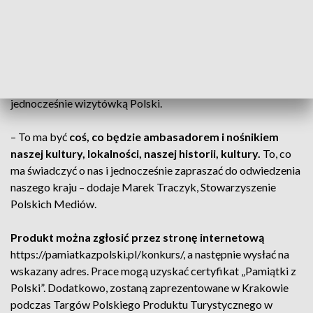
rzeczy, które zostały przesłane do konkursu „Pamiątka z
Polski”.
Produkty wyróżnia najwyższa jakość wykonania,
a co ważniejsze, wszystkie zostały zrobione w Polsce.
P
amiątka to nieodłączny element wspomnień z podróży.
Pełni też kluczową rolę w promocji turystyki lokalnej, będąc
jednocześnie wizytówką Polski.
–
To ma być
coś, co będzie ambasadorem i nośnikiem
naszej kultury, lokalności, naszej historii, kultury.
To, co
ma świadczyć o nas i jednocześnie zapraszać do odwiedzenia
naszego kraju – dodaje Marek Traczyk, Stowarzyszenie
Polskich Mediów.
Produkt można zgłosić przez stronę internetową
https://pamiatkazpolski.pl/konkurs/, a następnie wysłać na
wskazany adres. Prace mogą uzyskać certyfikat
„Pamiątki z
Polski”
. Dodatkowo, zostaną zaprezentowane w Krakowie
podczas Targów Polskiego Produktu Turystycznego w