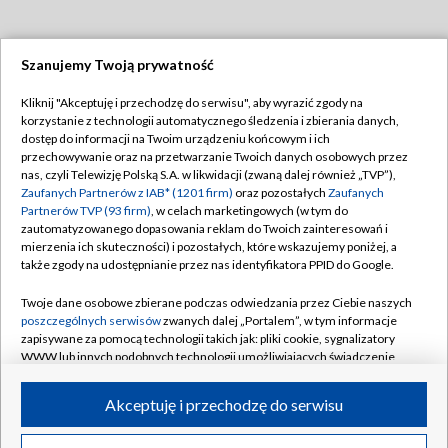
Szanujemy Twoją prywatność
Dołącz do nas:
Kliknij "Akceptuję i przechodzę do serwisu", aby wyrazić zgody na
korzystanie z technologii automatycznego śledzenia i zbierania danych,
TVP
dostęp do informacji na Twoim urządzeniu końcowym i ich
Abonament TVP
przechowywanie oraz na przetwarzanie Twoich danych osobowych przez
Regulamin TVP
nas, czyli Telewizję Polską S.A. w likwidacji (zwaną dalej również „TVP”),
Emisja w TVP
Polityka prywatności
Zaufanych Partnerów z IAB* (1201 firm)
oraz pozostałych
Zaufanych
Partnerów TVP (93 firm)
, w celach marketingowych (w tym do
Centrum informacji TVP
Moje zgody
zautomatyzowanego dopasowania reklam do Twoich zainteresowań i
mierzenia ich skuteczności) i pozostałych, które wskazujemy poniżej, a
Naziemna Telewizja Cyfrowa
Pomoc
także zgody na udostępnianie przez nas identyfikatora PPID do Google.
Sklep TVP
Biuro reklamy
Twoje dane osobowe zbierane podczas odwiedzania przez Ciebie naszych
Rada Programowa
Kontakt
poszczególnych serwisów
zwanych dalej „Portalem”, w tym informacje
zapisywane za pomocą technologii takich jak: pliki cookie, sygnalizatory
System NOS
WWW lub innych podobnych technologii umożliwiających świadczenie
dopasowanych i bezpiecznych usług, personalizację treści oraz reklam,
Informacje o nadawcy
Kanały
udostępnianie funkcji mediów społecznościowych oraz analizowanie
Akceptuję i przechodzę do serwisu
ruchu w Internecie.
Program dla prasy
©2026 Telewizja Polska S.A. w likwidacji
Biuro Reklamy