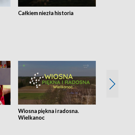
Całkiem niezła historia
Sanatoria
Wiosna piękna i radosna.
Gwiazdy od 
Wielkanoc
gwiazdki