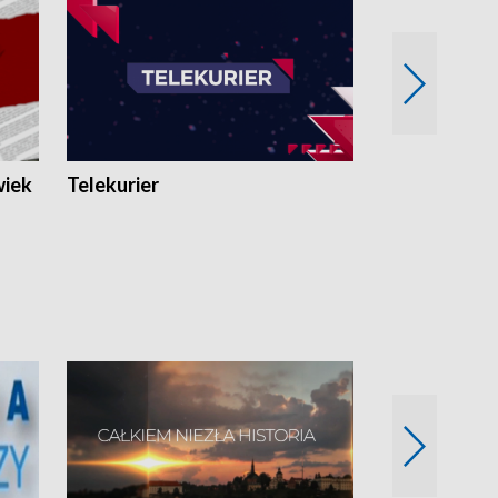
wiek
Telekurier
Kryminalna 