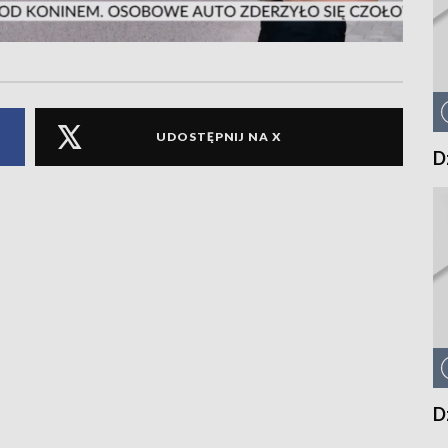
UDOSTĘPNIJ NA X
D
D