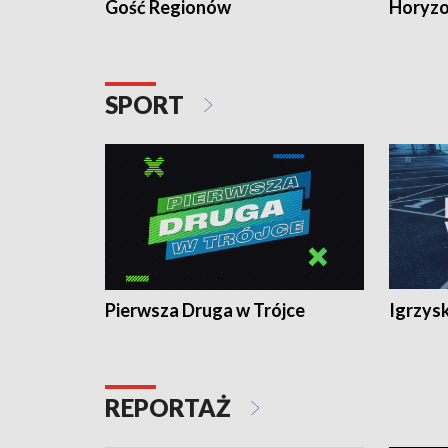
Gość Regionów
Horyzo
SPORT
Pierwsza Druga w Trójce
Igrzys
REPORTAŻ