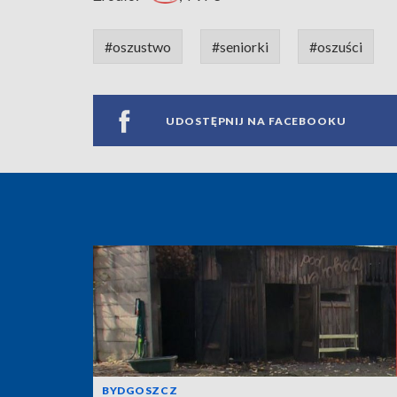
#oszustwo
#seniorki
#oszuści
UDOSTĘPNIJ NA FACEBOOKU
BYDGOSZCZ