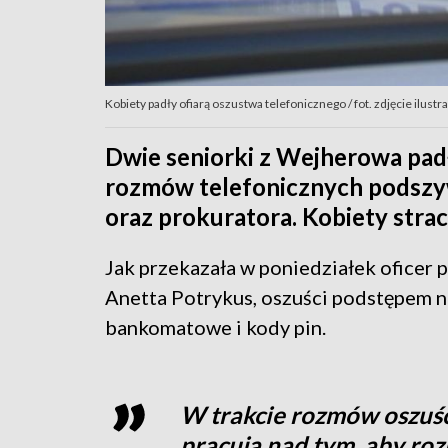
Kobiety padły ofiarą oszustwa telefonicznego / fot. zdjęcie ilus
Dwie seniorki z Wejherowa padł
rozmów telefonicznych podszywa
oraz prokuratora. Kobiety strac
Jak przekazała w poniedziałek oficer p
Anetta Potrykus, oszuści podstępem nak
bankomatowe i kody pin.
W trakcie rozmów oszuści
pracują nad tym, aby ro