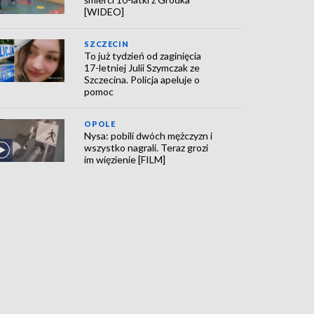
[WIDEO]
SZCZECIN
To już tydzień od zaginięcia
17-letniej Julii Szymczak ze
Szczecina. Policja apeluje o
pomoc
OPOLE
Nysa: pobili dwóch mężczyzn i
wszystko nagrali. Teraz grozi
im więzienie [FILM]