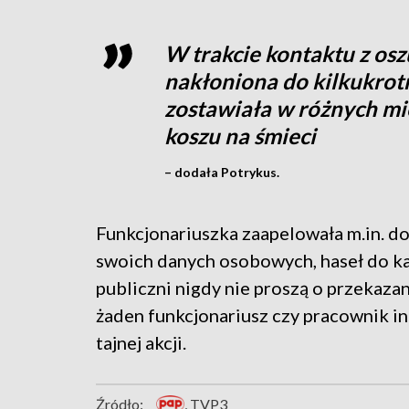
W trakcie kontaktu z osz
nakłoniona do kilkukrotn
zostawiała w różnych mi
koszu na śmieci
– dodała Potrykus.
Funkcjonariuszka zaapelowała m.in. do
swoich danych osobowych, haseł do kar
publiczni nigdy nie proszą o przekazan
żaden funkcjonariusz czy pracownik inn
tajnej akcji.
Źródło:
, TVP3