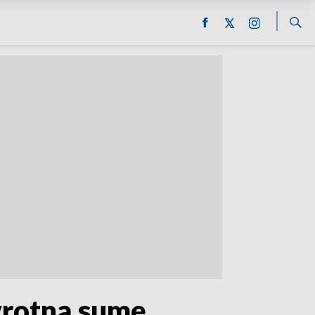
awrotną sumę