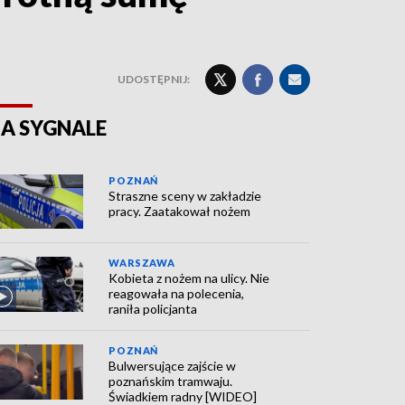
UDOSTĘPNIJ:
A SYGNALE
POZNAŃ
Straszne sceny w zakładzie
pracy. Zaatakował nożem
WARSZAWA
Kobieta z nożem na ulicy. Nie
reagowała na polecenia,
raniła policjanta
POZNAŃ
Bulwersujące zajście w
poznańskim tramwaju.
Świadkiem radny [WIDEO]