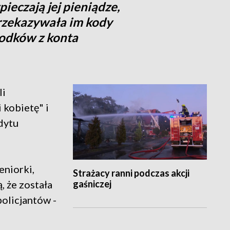
ieczają jej pieniądze,
 przekazywała im kody
odków z konta
li
 kobietę" i
dytu
eniorki,
Strażacy ranni podczas akcji
gaśniczej
, że została
policjantów -