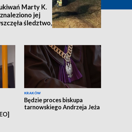
zukiwań Marty K.
znaleziono jej
wszczęła śledztwo,
nia [zdjęcia,
KRAKÓW
Będzie proces biskupa
tarnowskiego Andrzeja Jeża
DEO]