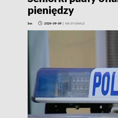
pieniędzy
bm
2024-09-09
|
NA SYGNALE