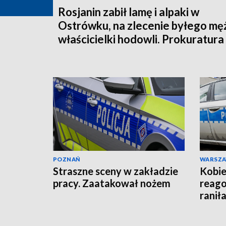
Rosjanin zabił lamę i alpaki w
Ostrówku, na zlecenie byłego mę
właścicielki hodowli. Prokuratura
wysłała akt oskarżenia!
POZNAŃ
WARSZ
Straszne sceny w zakładzie
Kobie
pracy. Zaatakował nożem
reago
raniła