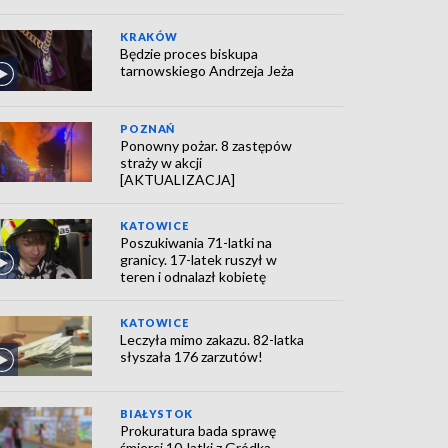
KRAKÓW
Będzie proces biskupa
tarnowskiego Andrzeja Jeża
POZNAŃ
Ponowny pożar. 8 zastępów
straży w akcji
[AKTUALIZACJA]
KATOWICE
Poszukiwania 71-latki na
granicy. 17-latek ruszył w
teren i odnalazł kobietę
KATOWICE
Leczyła mimo zakazu. 82-latka
słyszała 176 zarzutów!
BIAŁYSTOK
Prokuratura bada sprawę
śmierci 10-latki z Gródka