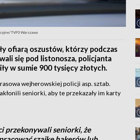
tracyjne/ TVP3 Warszawa
y ofiarą oszustów, którzy podczas
li się pod listonosza, policjanta
iły w sumie 900 tysięcy złotych.
rasowa wejherowskiej policji asp. sztab.
łonili seniorki, aby te przekazały im karty
 przekonywali seniorki, że
zpracować szajkę hakerów lub