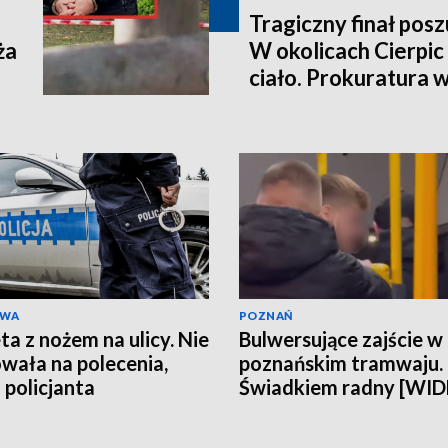
Tragiczny finał pos
ża
W okolicach Cierpic 
ciało. Prokuratura 
kobieta miała obraże
wideo]
AWA
POZNAŃ
ta z nożem na ulicy. Nie
Bulwersujące zajście w
wała na polecenia,
poznańskim tramwaju.
 policjanta
Świadkiem radny [WI