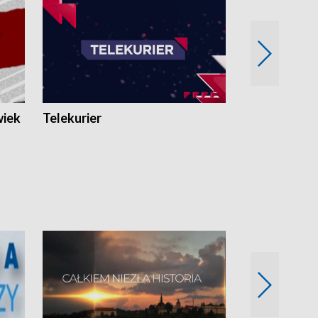
wiek
Telekurier
Kryminalna 