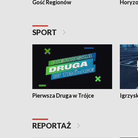
Gość Regionów
Horyzo
SPORT
Pierwsza Druga w Trójce
Igrzys
REPORTAŻ