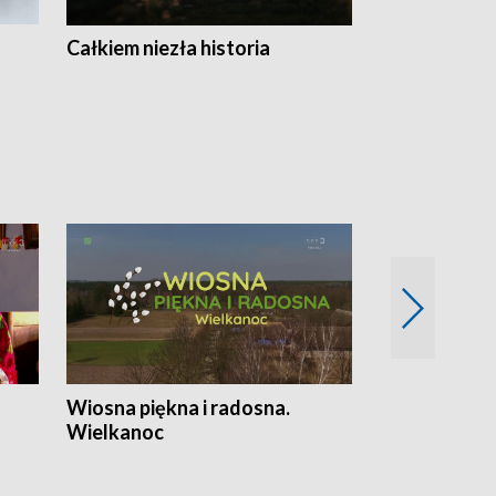
Całkiem niezła historia
Sanatoria
Wiosna piękna i radosna.
Gwiazdy od 
Wielkanoc
gwiazdki