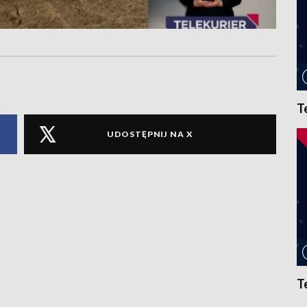
T
UDOSTĘPNIJ NA X
T